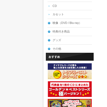
CD
カセット
映像（DVD / Blu-ray）
特典付き商品
グッズ
その他