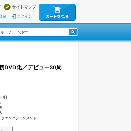
登録
ログイン
 | 初DVD化／デビュー30周
19日
6
税抜）
税込）
チクエンタテインメント