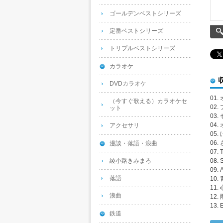
ゴールデンベストシリーズ
定番ベストシリーズ
トリプルベストシリーズ
カラオケ
DVDカラオケ
01
（今すぐ歌える）カラオケセ
02
ット
03
04
アクセサリ
05
06
漫談・落語・浪曲
07. 
綾小路きみまろ
08. 
09.
落語
10.
11.
浪曲
12
13. 
鉄道