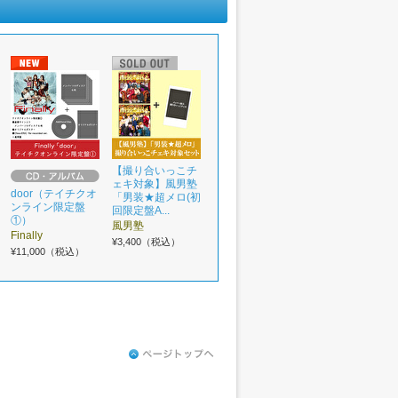
【撮り合いっこチ
ェキ対象】風男塾
door（テイチクオ
「男装★超メロ(初
ンライン限定盤
回限定盤A...
①）
風男塾
Finally
¥3,400（税込）
¥11,000（税込）