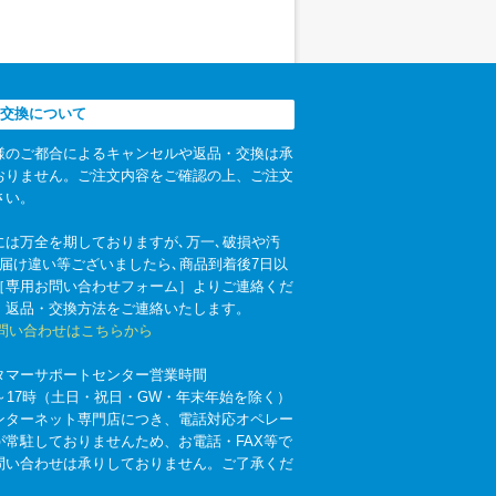
交換について
様のご都合によるキャンセルや返品・交換は承
おりません。ご注文内容をご確認の上、ご注文
さい。
には万全を期しておりますが､万一､破損や汚
お届け違い等ございましたら､商品到着後7日以
［専用お問い合わせフォーム］よりご連絡くだ
。返品・交換方法をご連絡いたします。
お問い合わせはこちらから
タマーサポートセンター営業時間
時～17時（土日・祝日・GW・年末年始を除く）
ンターネット専門店につき、電話対応オペレー
が常駐しておりませんため、お電話・FAX等で
問い合わせは承りしておりません。ご了承くだ
。