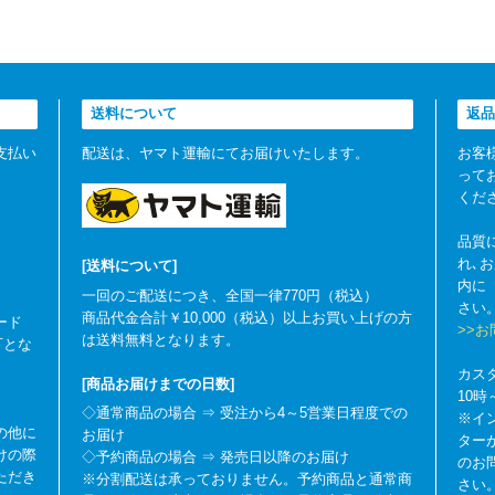
送料について
返品
支払い
配送は、ヤマト運輸にてお届けいたします。
お客
って
くだ
品質
れ､
[送料について]
内に
一回のご配送につき、全国一律770円（税込）
さい
商品代金合計￥10,000（税込）以上お買い上げの方
ード
>>
は送料無料となります。
可とな
カス
[商品お届けまでの日数]
10
◇通常商品の場合 ⇒ 受注から4～5営業日程度での
※イ
の他に
お届け
ター
けの際
◇予約商品の場合 ⇒ 発売日以降のお届け
のお
ただき
※分割配送は承っておりません。予約商品と通常商
さい