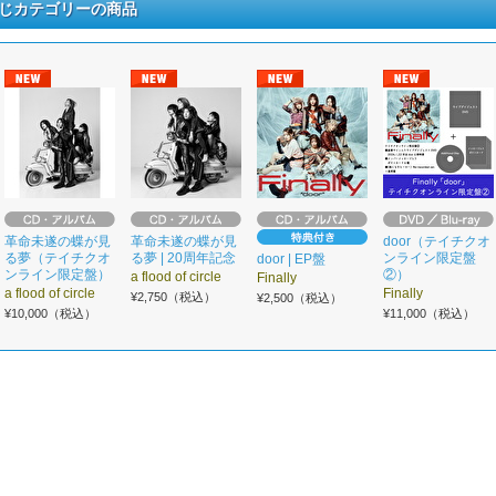
じカテゴリーの商品
革命未遂の蝶が見
革命未遂の蝶が見
door（テイチクオ
る夢（テイチクオ
る夢 | 20周年記念
ンライン限定盤
door | EP盤
ンライン限定盤）
②）
a flood of circle
Finally
a flood of circle
Finally
¥2,750（税込）
¥2,500（税込）
¥10,000（税込）
¥11,000（税込）