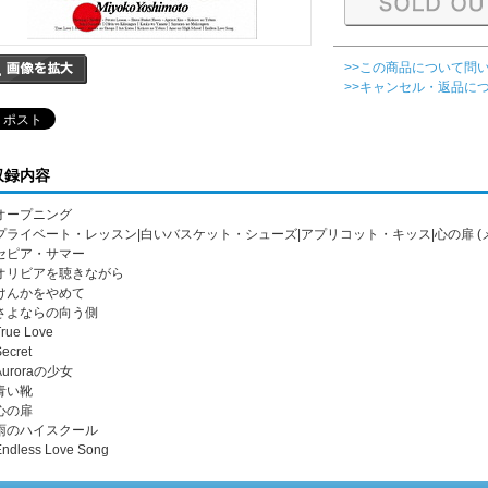
>>この商品について問
>>キャンセル・返品に
収録内容
. オープニング
. プライベート・レッスン|白いバスケット・シューズ|アプリコット・キッス|心の扉 (
. セピア・サマー
. オリビアを聴きながら
. けんかをやめて
. さよならの向う側
True Love
Secret
 Auroraの少女
 青い靴
 心の扉
. 雨のハイスクール
Endless Love Song