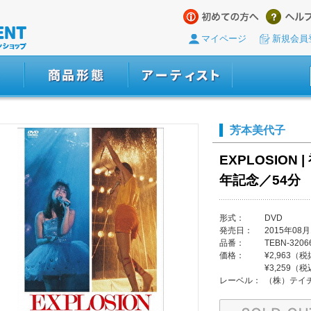
マイページ
新規会員
芳本美代子
EXPLOSION
年記念／54分
形式：
DVD
発売日：
2015年08月
品番：
TEBN-3206
価格：
¥2,963（
¥3,259（
レーベル：
（株）テイ