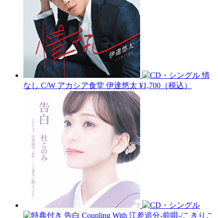
情
なし C/W アカシア食堂
伊達悠太
¥1,700（税込）
告白 Coupling With 江差追分-前唄-/こきりこ