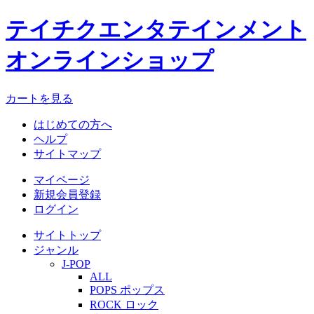
テイチクエンタテインメント
オンラインショップ
カートを見る
はじめての方へ
ヘルプ
サイトマップ
マイページ
新規会員登録
ログイン
サイトトップ
ジャンル
J-POP
ALL
POPS ポップス
ROCK ロック