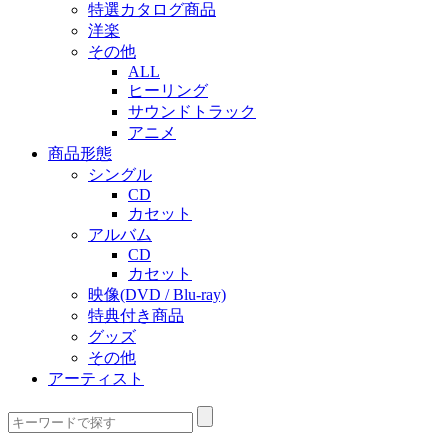
特選カタログ商品
洋楽
その他
ALL
ヒーリング
サウンドトラック
アニメ
商品形態
シングル
CD
カセット
アルバム
CD
カセット
映像(DVD / Blu-ray)
特典付き商品
グッズ
その他
アーティスト