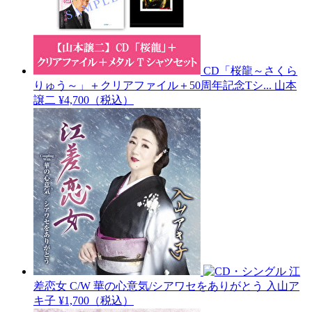
CD「桜龍～さくら
りゅう～」＋クリアファイル＋50周年記念Tシ...
山本
譲二
¥4,700（税込）
江
差恋女 C/W 華の心意気/シアワセをありがとう
入山ア
キ子
¥1,700（税込）