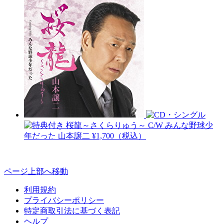
桜龍～さくらりゅう～ C/W みんな野球少
年だった
山本譲二
¥1,700（税込）
ページ上部へ移動
利用規約
プライバシーポリシー
特定商取引法に基づく表記
ヘルプ