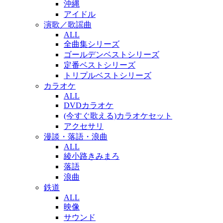
沖縄
アイドル
演歌／歌謡曲
ALL
全曲集シリーズ
ゴールデンベストシリーズ
定番ベストシリーズ
トリプルベストシリーズ
カラオケ
ALL
DVDカラオケ
(今すぐ歌える)カラオケセット
アクセサリ
漫談・落語・浪曲
ALL
綾小路きみまろ
落語
浪曲
鉄道
ALL
映像
サウンド