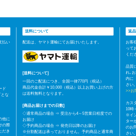
送料について
返品
支払い
配送は、ヤマト運輸にてお届けいたします。
お客
って
くだ
品質
れ､
[送料について]
内に
一回のご配送につき、全国一律770円（税込）
さい
商品代金合計￥10,000（税込）以上お買い上げの方
ード
>>
は送料無料となります。
可とな
カス
[商品お届けまでの日数]
10
◇通常商品の場合 ⇒ 受注から4～5営業日程度での
※イ
の他に
お届け
ター
けの際
◇予約商品の場合 ⇒ 発売日以降のお届け
のお
ただき
※分割配送は承っておりません。予約商品と通常商
さい