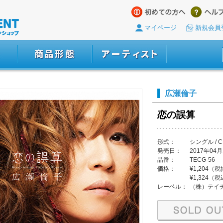
マイページ
新規会員
広瀬倫子
恋の誤算
形式：
シングル / C
発売日：
2017年04月
品番：
TECG-56
価格：
¥1,204（
¥1,324（
レーベル：
（株）テイ