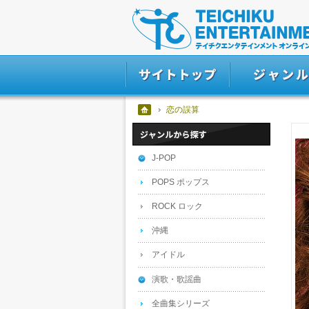
恋の誤算
J-POP
POPS ポップス
ROCK ロック
沖縄
アイドル
演歌・歌謡曲
全曲集シリーズ