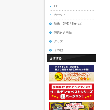
CD
カセット
映像（DVD / Blu-ray）
特典付き商品
グッズ
その他