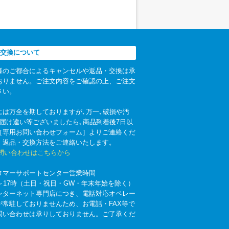
交換について
様のご都合によるキャンセルや返品・交換は承
おりません。ご注文内容をご確認の上、ご注文
さい。
には万全を期しておりますが､万一､破損や汚
お届け違い等ございましたら､商品到着後7日以
［専用お問い合わせフォーム］よりご連絡くだ
。返品・交換方法をご連絡いたします。
お問い合わせはこちらから
タマーサポートセンター営業時間
時～17時（土日・祝日・GW・年末年始を除く）
ンターネット専門店につき、電話対応オペレー
が常駐しておりませんため、お電話・FAX等で
問い合わせは承りしておりません。ご了承くだ
。