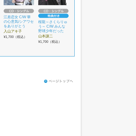
江差恋女 C/W 華
の心意気/シアワセ
桜龍～さくらりゅ
をありがとう
う～ C/W みんな
野球少年だった
入山アキ子
山本譲二
¥1,700（税込）
¥1,700（税込）