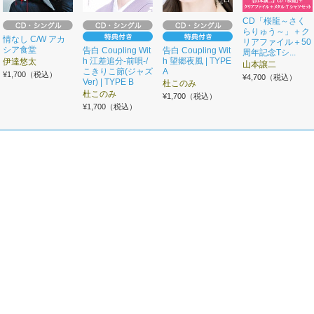
CD「桜龍～さく
らりゅう～」＋ク
情なし C/W アカ
リアファイル＋50
シア食堂
告白 Coupling Wit
告白 Coupling Wit
周年記念Tシ...
h 江差追分-前唄-/
h 望郷夜風 | TYPE
伊達悠太
山本譲二
こきりこ節(ジャズ
A
¥1,700（税込）
¥4,700（税込）
Ver) | TYPE B
杜このみ
杜このみ
¥1,700（税込）
¥1,700（税込）