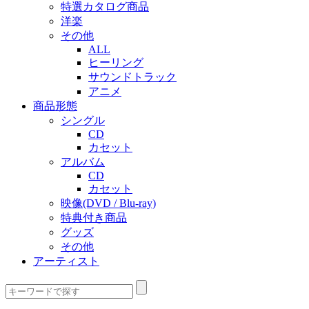
特選カタログ商品
洋楽
その他
ALL
ヒーリング
サウンドトラック
アニメ
商品形態
シングル
CD
カセット
アルバム
CD
カセット
映像(DVD / Blu-ray)
特典付き商品
グッズ
その他
アーティスト