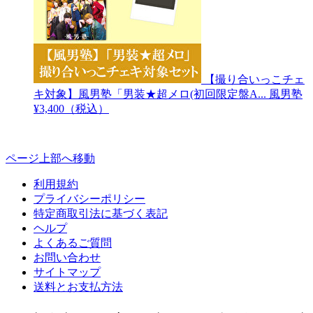
【撮り合いっこチェ
キ対象】風男塾「男装★超メロ(初回限定盤A...
風男塾
¥3,400（税込）
ページ上部へ移動
利用規約
プライバシーポリシー
特定商取引法に基づく表記
ヘルプ
よくあるご質問
お問い合わせ
サイトマップ
送料とお支払方法