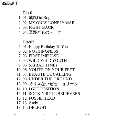
商品説明
Disc01
01. 威風Do!Bop!
02. MY ONLY LONELY WAR
03. FIGHT BACK
04. 野郎どものテーマ
Disc02
01. Happy Birthday To You
02. NOTHINGNESS
03. FIRST IMPULSE
04. WILD WILD YOUTH
05. SA(BAD TIME)
06. YOUTH ON YOUR FEET
07. BEAUTIFUL CALLING
08. UNDER THE GROUND
09. そりゃないぜセニョリータ
10. I GET POSITION
11. ROCK’N ROLL BELIEVERS
12. FOSSIL HEAD
13. Andy
14. DELIGHT