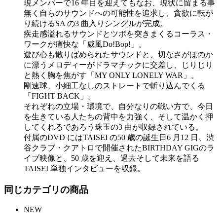
現メンバーで16 年目を迎えてもなお、現状に留まる事
無く自らのサウンドへの可能性を追求し、貪欲に転が
り続けるSA の3 曲入りシングルが完成。
疾走感溢れるサウンドとツボを突きまくるコーラス・
ワークが痛快な「威風Do!Bop!」。
遊び心も散りばめられたサウンドと、切なさがほのか
に漂うメロディーがドラマチックに交差し、じりじり
と熱く胸を焦がす「MY ONLY LONELY WAR」。
剛速球、小細工なしのストレートで斬り込んでくる
「FIGHT BACK」。
それぞれの立場・環境で、自分なりの戦い方で、今日
を生きている人たちの背中を力強く、そして温かく押
してくれるであろう珠玉の3 曲が収録されている。
付属のDVD にはTAISEI の50 歳の誕生日6 月12 日、渋
谷クラブ・クアトロで開催されたBIRTHDAY GIGのラ
イブ映像と、50 歳を迎え、過去そして未来を語る
TAISEI 単独インタビューを収録。
同じカテゴリの商品
NEW