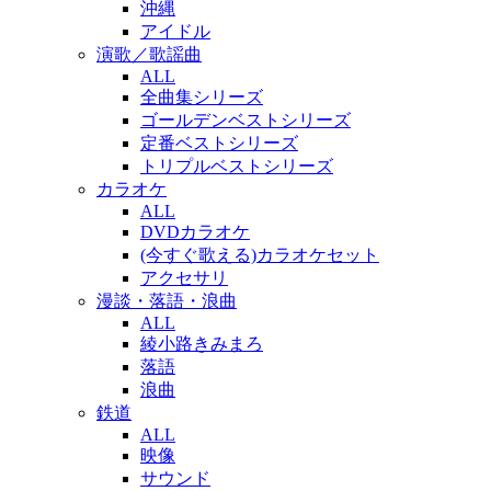
沖縄
アイドル
演歌／歌謡曲
ALL
全曲集シリーズ
ゴールデンベストシリーズ
定番ベストシリーズ
トリプルベストシリーズ
カラオケ
ALL
DVDカラオケ
(今すぐ歌える)カラオケセット
アクセサリ
漫談・落語・浪曲
ALL
綾小路きみまろ
落語
浪曲
鉄道
ALL
映像
サウンド