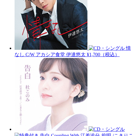
情
なし C/W アカシア食堂
伊達悠太
¥1,700（税込）
告白 Coupling With 江差追分-前唄-/こきりこ