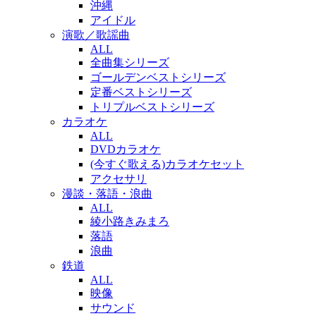
沖縄
アイドル
演歌／歌謡曲
ALL
全曲集シリーズ
ゴールデンベストシリーズ
定番ベストシリーズ
トリプルベストシリーズ
カラオケ
ALL
DVDカラオケ
(今すぐ歌える)カラオケセット
アクセサリ
漫談・落語・浪曲
ALL
綾小路きみまろ
落語
浪曲
鉄道
ALL
映像
サウンド