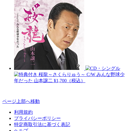
桜龍～さくらりゅう～ C/W みんな野球少
年だった
山本譲二
¥1,700（税込）
ページ上部へ移動
利用規約
プライバシーポリシー
特定商取引法に基づく表記
ヘルプ