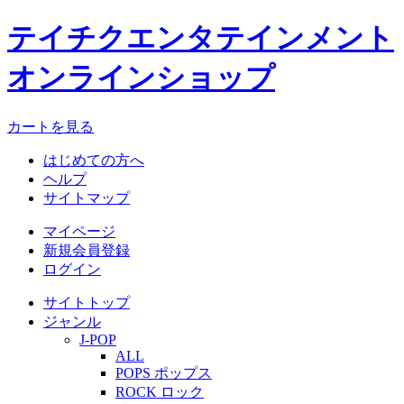
テイチクエンタテインメント
オンラインショップ
カートを見る
はじめての方へ
ヘルプ
サイトマップ
マイページ
新規会員登録
ログイン
サイトトップ
ジャンル
J-POP
ALL
POPS ポップス
ROCK ロック