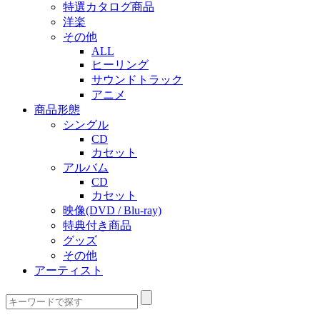
特選カタログ商品
洋楽
その他
ALL
ヒーリング
サウンドトラック
アニメ
商品形態
シングル
CD
カセット
アルバム
CD
カセット
映像(DVD / Blu-ray)
特典付き商品
グッズ
その他
アーティスト