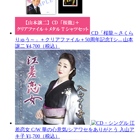
CD「桜龍～さくら
りゅう～」＋クリアファイル＋50周年記念Tシ...
山本
譲二
¥4,700（税込）
江
差恋女 C/W 華の心意気/シアワセをありがとう
入山ア
キ子
¥1,700（税込）