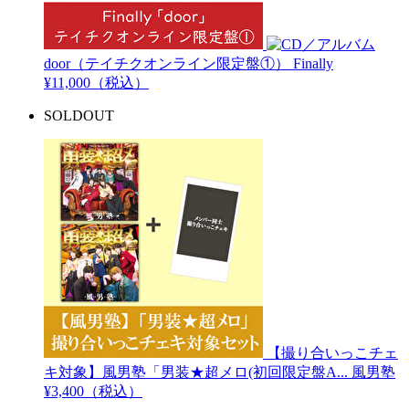
door（テイチクオンライン限定盤①）
Finally
¥11,000（税込）
SOLDOUT
【撮り合いっこチェ
キ対象】風男塾「男装★超メロ(初回限定盤A...
風男塾
¥3,400（税込）