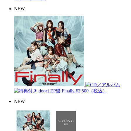
NEW
door | EP盤
Finally
¥2,500（税込）
NEW