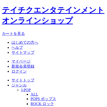
テイチクエンタテインメント
オンラインショップ
カートを見る
はじめての方へ
ヘルプ
サイトマップ
マイページ
新規会員登録
ログイン
サイトトップ
ジャンル
J-POP
ALL
POPS ポップス
ROCK ロック