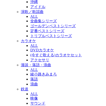
沖縄
アイドル
演歌／歌謡曲
ALL
全曲集シリーズ
ゴールデンベストシリーズ
定番ベストシリーズ
トリプルベストシリーズ
カラオケ
ALL
DVDカラオケ
(今すぐ歌える)カラオケセット
アクセサリ
漫談・落語・浪曲
ALL
綾小路きみまろ
落語
浪曲
鉄道
ALL
映像
サウンド