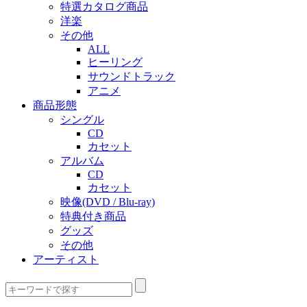
特選カタログ商品
洋楽
その他
ALL
ヒーリング
サウンドトラック
アニメ
商品形態
シングル
CD
カセット
アルバム
CD
カセット
映像(DVD / Blu-ray)
特典付き商品
グッズ
その他
アーティスト