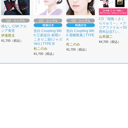
CD「桜龍～さく
らりゅう～」＋ク
情なし C/W アカ
リアファイル＋50
シア食堂
告白 Coupling Wit
告白 Coupling Wit
周年記念Tシ...
h 江差追分-前唄-/
h 望郷夜風 | TYPE
伊達悠太
山本譲二
こきりこ節(ジャズ
A
¥1,700（税込）
¥4,700（税込）
Ver) | TYPE B
杜このみ
杜このみ
¥1,700（税込）
¥1,700（税込）