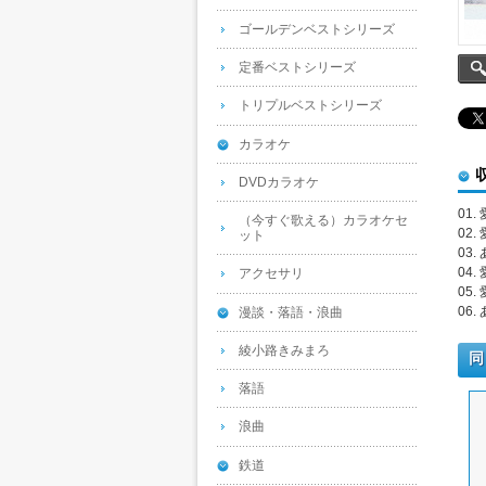
ゴールデンベストシリーズ
定番ベストシリーズ
トリプルベストシリーズ
カラオケ
DVDカラオケ
01
（今すぐ歌える）カラオケセ
02
ット
03.
04
アクセサリ
05
06.
漫談・落語・浪曲
綾小路きみまろ
同
落語
浪曲
鉄道