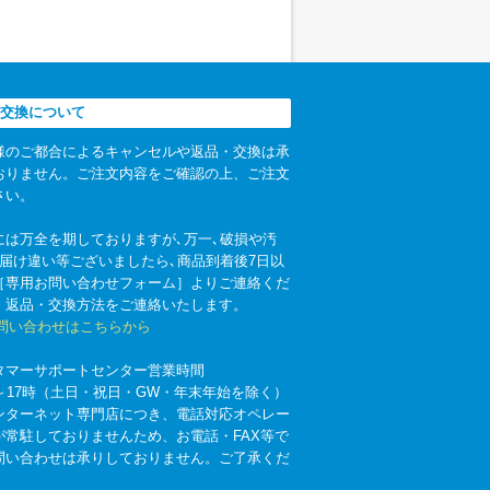
交換について
様のご都合によるキャンセルや返品・交換は承
おりません。ご注文内容をご確認の上、ご注文
さい。
には万全を期しておりますが､万一､破損や汚
お届け違い等ございましたら､商品到着後7日以
［専用お問い合わせフォーム］よりご連絡くだ
。返品・交換方法をご連絡いたします。
お問い合わせはこちらから
タマーサポートセンター営業時間
時～17時（土日・祝日・GW・年末年始を除く）
ンターネット専門店につき、電話対応オペレー
が常駐しておりませんため、お電話・FAX等で
問い合わせは承りしておりません。ご了承くだ
。