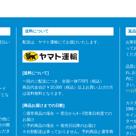
送料について
返品
支払い
配送は、ヤマト運輸にてお届けいたします。
お客
って
くだ
品質
れ､
[送料について]
内に
一回のご配送につき、全国一律770円（税込）
さい
商品代金合計￥10,000（税込）以上お買い上げの方
ード
>>
は送料無料となります。
可とな
カス
[商品お届けまでの日数]
10
◇通常商品の場合 ⇒ 受注から4～5営業日程度での
※イ
の他に
お届け
ター
けの際
◇予約商品の場合 ⇒ 発売日以降のお届け
のお
ただき
※分割配送は承っておりません。予約商品と通常商
さい