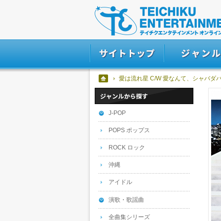
愛は流れ星 C/W 愛なんて、シャバダバだ。
J-POP
POPS ポップス
ROCK ロック
沖縄
アイドル
演歌・歌謡曲
全曲集シリーズ