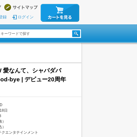
登録
ログイン
/W 愛なんて、シャバダバ
od-bye | デビュー20周年
D
18日
8
税抜）
税込）
チクエンタテインメント