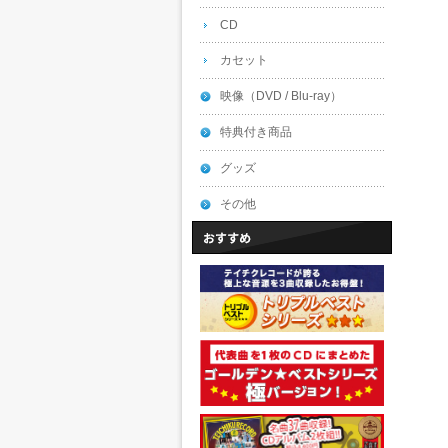
CD
カセット
映像（DVD / Blu-ray）
特典付き商品
グッズ
その他