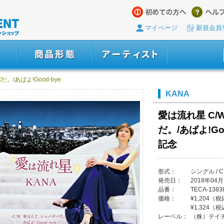
マイページ
新規会員
/あばよ!Good-bye
KANA
愛は流れ星 C
だ。/あばよ!Go
記念
形式：
シングル / C
発売日：
2018年04月
品番：
TECA-1383
価格：
¥1,204（
¥1,324（
レーベル：
（株）テイ