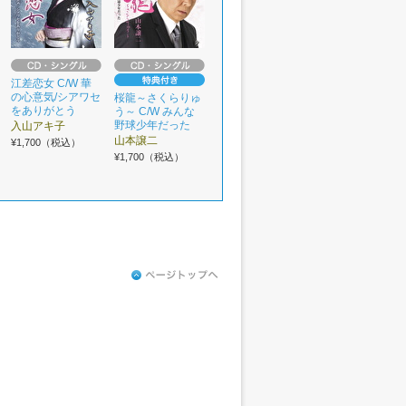
江差恋女 C/W 華
の心意気/シアワセ
桜龍～さくらりゅ
をありがとう
う～ C/W みんな
野球少年だった
入山アキ子
山本譲二
¥1,700（税込）
¥1,700（税込）