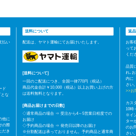
送料について
返品
支払い
配送は、ヤマト運輸にてお届けいたします。
お客
って
くだ
品質
れ､
[送料について]
内に
一回のご配送につき、全国一律770円（税込）
さい
商品代金合計￥10,000（税込）以上お買い上げの方
ード
>>
は送料無料となります。
可とな
カス
[商品お届けまでの日数]
10
◇通常商品の場合 ⇒ 受注から4～5営業日程度での
※イ
の他に
お届け
ター
けの際
◇予約商品の場合 ⇒ 発売日以降のお届け
のお
ただき
※分割配送は承っておりません。予約商品と通常商
さい