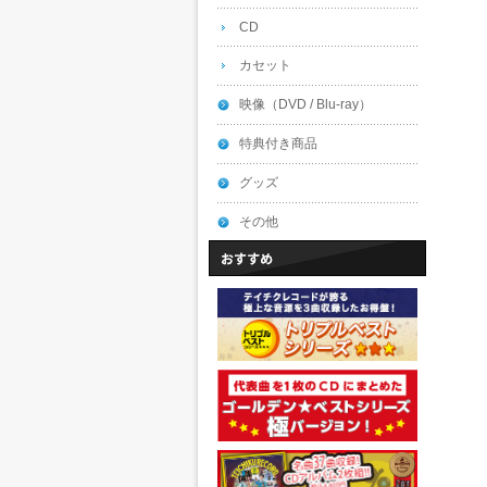
CD
カセット
映像（DVD / Blu-ray）
特典付き商品
グッズ
その他