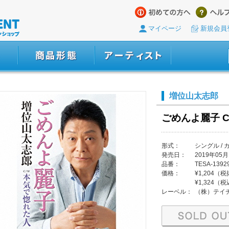
マイページ
新規会員
増位山太志郎
ごめんよ麗子 C
形式：
シングル / 
発売日：
2019年05月
品番：
TESA-1392
価格：
¥1,204（
¥1,324（
レーベル：
（株）テイ