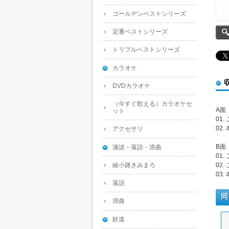
ゴールデンベストシリーズ
定番ベストシリーズ
トリプルベストシリーズ
カラオケ
DVDカラオケ
（今すぐ歌える）カラオケセ
A面
ット
01
02
アクセサリ
B面
漫談・落語・浪曲
01
綾小路きみまろ
02
03
落語
同
浪曲
鉄道