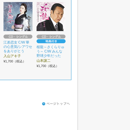
江差恋女 C/W 華
の心意気/シアワセ
桜龍～さくらりゅ
をありがとう
う～ C/W みんな
野球少年だった
入山アキ子
山本譲二
¥1,700（税込）
¥1,700（税込）