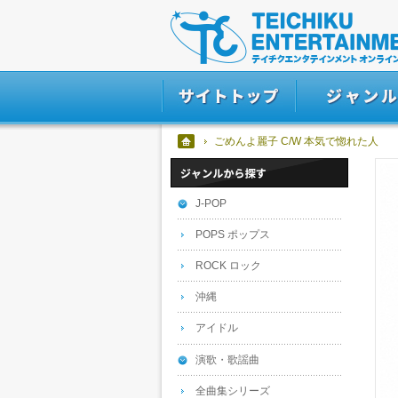
ごめんよ麗子 C/W 本気で惚れた人
J-POP
POPS ポップス
ROCK ロック
沖縄
アイドル
演歌・歌謡曲
全曲集シリーズ