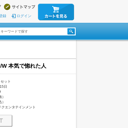
登録
ログイン
/W 本気で惚れた人
カセット
15日
9
税抜）
税込）
チクエンタテインメント