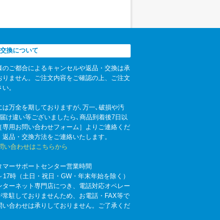
交換について
様のご都合によるキャンセルや返品・交換は承
おりません。ご注文内容をご確認の上、ご注文
さい。
には万全を期しておりますが､万一､破損や汚
お届け違い等ございましたら､商品到着後7日以
［専用お問い合わせフォーム］よりご連絡くだ
。返品・交換方法をご連絡いたします。
お問い合わせはこちらから
タマーサポートセンター営業時間
時～17時（土日・祝日・GW・年末年始を除く）
ンターネット専門店につき、電話対応オペレー
が常駐しておりませんため、お電話・FAX等で
問い合わせは承りしておりません。ご了承くだ
。