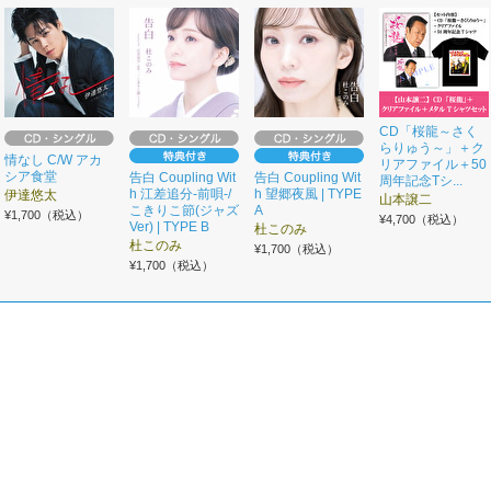
CD「桜龍～さく
らりゅう～」＋ク
情なし C/W アカ
リアファイル＋50
シア食堂
告白 Coupling Wit
告白 Coupling Wit
周年記念Tシ...
h 江差追分-前唄-/
h 望郷夜風 | TYPE
伊達悠太
山本譲二
こきりこ節(ジャズ
A
¥1,700（税込）
¥4,700（税込）
Ver) | TYPE B
杜このみ
杜このみ
¥1,700（税込）
¥1,700（税込）