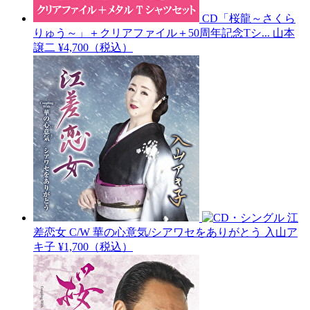
CD「桜龍～さくら
りゅう～」＋クリアファイル＋50周年記念Tシ...
山本
譲二
¥4,700（税込）
江
差恋女 C/W 華の心意気/シアワセをありがとう
入山ア
キ子
¥1,700（税込）