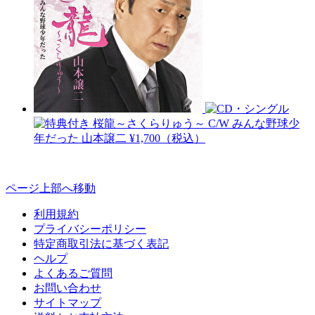
桜龍～さくらりゅう～ C/W みんな野球少
年だった
山本譲二
¥1,700（税込）
ページ上部へ移動
利用規約
プライバシーポリシー
特定商取引法に基づく表記
ヘルプ
よくあるご質問
お問い合わせ
サイトマップ