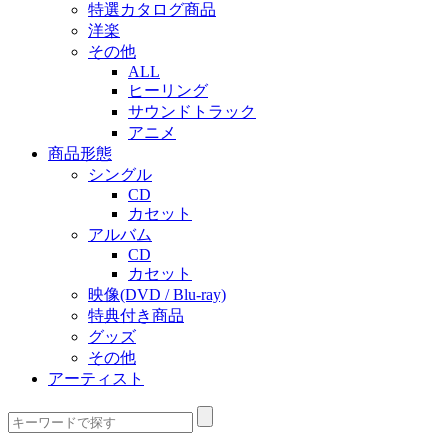
特選カタログ商品
洋楽
その他
ALL
ヒーリング
サウンドトラック
アニメ
商品形態
シングル
CD
カセット
アルバム
CD
カセット
映像(DVD / Blu-ray)
特典付き商品
グッズ
その他
アーティスト