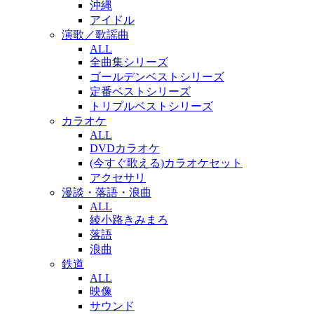
沖縄
アイドル
演歌／歌謡曲
ALL
全曲集シリーズ
ゴールデンベストシリーズ
定番ベストシリーズ
トリプルベストシリーズ
カラオケ
ALL
DVDカラオケ
(今すぐ歌える)カラオケセット
アクセサリ
漫談・落語・浪曲
ALL
綾小路きみまろ
落語
浪曲
鉄道
ALL
映像
サウンド