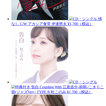
情
なし C/W アカシア食堂
伊達悠太
¥1,700（税込）
告白 Coupling With 江差追分-前唄-/こきりこ
節(ジャズVer) | TYPE B
杜このみ
¥1,700（税込）