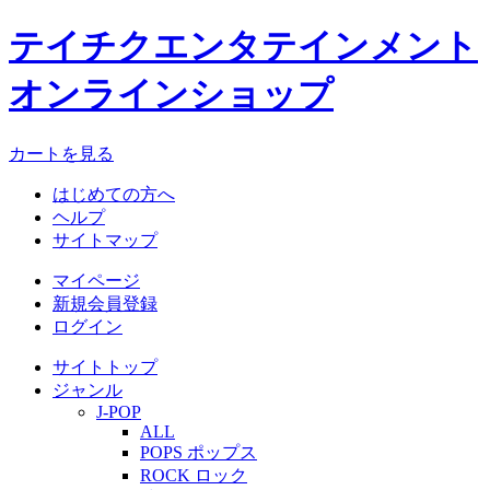
テイチクエンタテインメント
オンラインショップ
カートを見る
はじめての方へ
ヘルプ
サイトマップ
マイページ
新規会員登録
ログイン
サイトトップ
ジャンル
J-POP
ALL
POPS ポップス
ROCK ロック