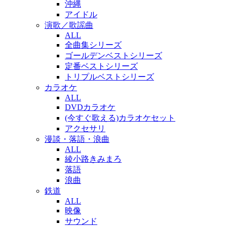
沖縄
アイドル
演歌／歌謡曲
ALL
全曲集シリーズ
ゴールデンベストシリーズ
定番ベストシリーズ
トリプルベストシリーズ
カラオケ
ALL
DVDカラオケ
(今すぐ歌える)カラオケセット
アクセサリ
漫談・落語・浪曲
ALL
綾小路きみまろ
落語
浪曲
鉄道
ALL
映像
サウンド