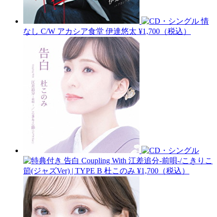
情
なし C/W アカシア食堂
伊達悠太
¥1,700（税込）
告白 Coupling With 江差追分-前唄-/こきりこ
節(ジャズVer) | TYPE B
杜このみ
¥1,700（税込）