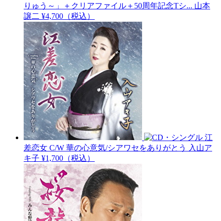
りゅう～」＋クリアファイル＋50周年記念Tシ...
山本
譲二
¥4,700（税込）
江
差恋女 C/W 華の心意気/シアワセをありがとう
入山ア
キ子
¥1,700（税込）