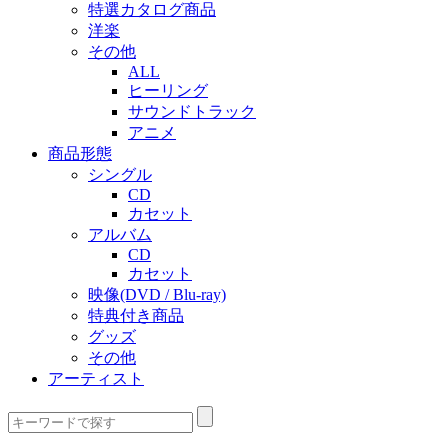
特選カタログ商品
洋楽
その他
ALL
ヒーリング
サウンドトラック
アニメ
商品形態
シングル
CD
カセット
アルバム
CD
カセット
映像(DVD / Blu-ray)
特典付き商品
グッズ
その他
アーティスト