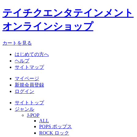
テイチクエンタテインメント
オンラインショップ
カートを見る
はじめての方へ
ヘルプ
サイトマップ
マイページ
新規会員登録
ログイン
サイトトップ
ジャンル
J-POP
ALL
POPS ポップス
ROCK ロック