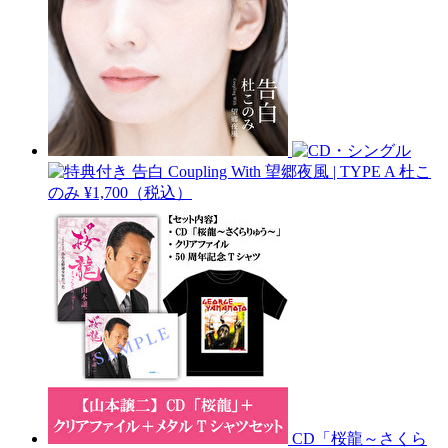
告白 Coupling With 望郷夜風 | TYPE A
杜こ
のみ
¥1,700（税込）
CD「桜龍～さくら