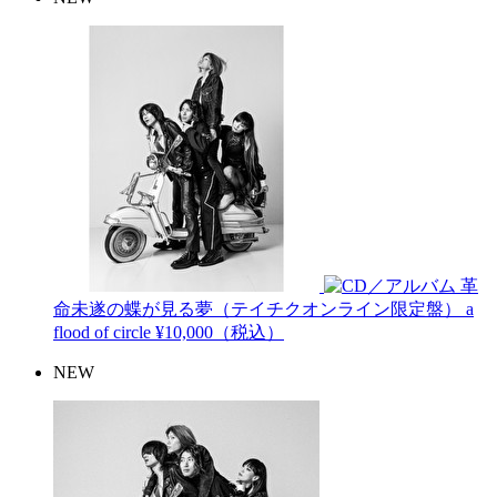
革
命未遂の蝶が見る夢（テイチクオンライン限定盤）
a
flood of circle
¥10,000（税込）
NEW