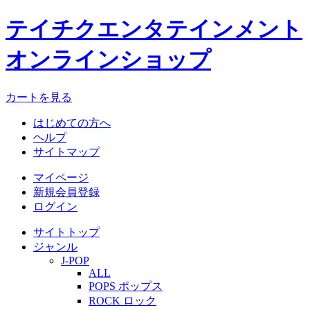
テイチクエンタテインメント
オンラインショップ
カートを見る
はじめての方へ
ヘルプ
サイトマップ
マイページ
新規会員登録
ログイン
サイトトップ
ジャンル
J-POP
ALL
POPS ポップス
ROCK ロック