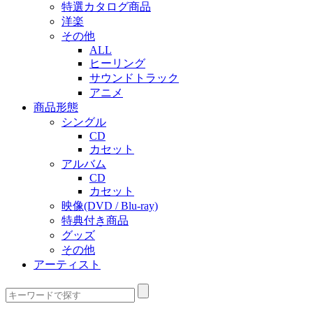
特選カタログ商品
洋楽
その他
ALL
ヒーリング
サウンドトラック
アニメ
商品形態
シングル
CD
カセット
アルバム
CD
カセット
映像(DVD / Blu-ray)
特典付き商品
グッズ
その他
アーティスト