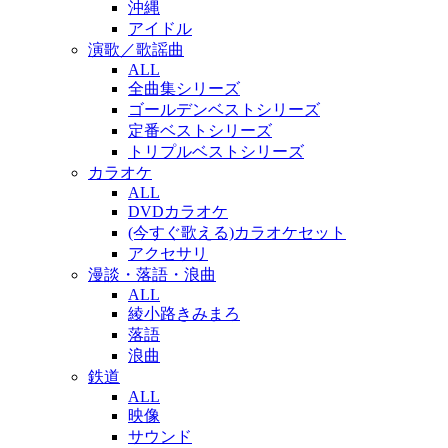
沖縄
アイドル
演歌／歌謡曲
ALL
全曲集シリーズ
ゴールデンベストシリーズ
定番ベストシリーズ
トリプルベストシリーズ
カラオケ
ALL
DVDカラオケ
(今すぐ歌える)カラオケセット
アクセサリ
漫談・落語・浪曲
ALL
綾小路きみまろ
落語
浪曲
鉄道
ALL
映像
サウンド