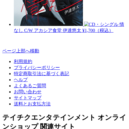
情
なし C/W アカシア食堂
伊達悠太
¥1,700（税込）
ページ上部へ移動
利用規約
プライバシーポリシー
特定商取引法に基づく表記
ヘルプ
よくあるご質問
お問い合わせ
サイトマップ
送料とお支払方法
テイチクエンタテインメント オンライ
ンショップ 関連サイト