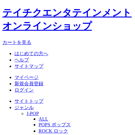
テイチクエンタテインメント
オンラインショップ
カートを見る
はじめての方へ
ヘルプ
サイトマップ
マイページ
新規会員登録
ログイン
サイトトップ
ジャンル
J-POP
ALL
POPS ポップス
ROCK ロック