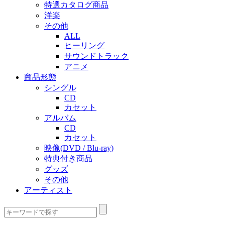
特選カタログ商品
洋楽
その他
ALL
ヒーリング
サウンドトラック
アニメ
商品形態
シングル
CD
カセット
アルバム
CD
カセット
映像(DVD / Blu-ray)
特典付き商品
グッズ
その他
アーティスト