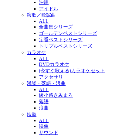
沖縄
アイドル
演歌／歌謡曲
ALL
全曲集シリーズ
ゴールデンベストシリーズ
定番ベストシリーズ
トリプルベストシリーズ
カラオケ
ALL
DVDカラオケ
(今すぐ歌える)カラオケセット
アクセサリ
漫談・落語・浪曲
ALL
綾小路きみまろ
落語
浪曲
鉄道
ALL
映像
サウンド