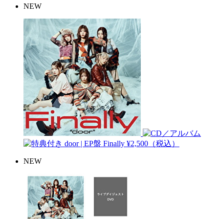
NEW
door | EP盤
Finally
¥2,500（税込）
NEW