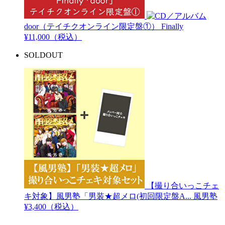
door（テイチクオンライン限定盤①）
Finally
¥11,000（税込）
SOLDOUT
【撮り合いっこチェ
キ対象】風男塾「男装★超メロ(初回限定盤A...
風男塾
¥3,400（税込）