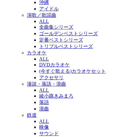
沖縄
アイドル
演歌／歌謡曲
ALL
全曲集シリーズ
ゴールデンベストシリーズ
定番ベストシリーズ
トリプルベストシリーズ
カラオケ
ALL
DVDカラオケ
(今すぐ歌える)カラオケセット
アクセサリ
漫談・落語・浪曲
ALL
綾小路きみまろ
落語
浪曲
鉄道
ALL
映像
サウンド