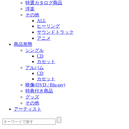
特選カタログ商品
洋楽
その他
ALL
ヒーリング
サウンドトラック
アニメ
商品形態
シングル
CD
カセット
アルバム
CD
カセット
映像(DVD / Blu-ray)
特典付き商品
グッズ
その他
アーティスト