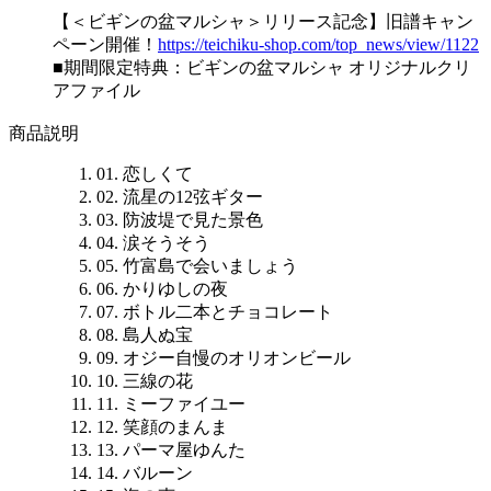
【＜ビギンの盆マルシャ＞リリース記念】旧譜キャン
ペーン開催！
https://teichiku-shop.com/top_news/view/1122
■期間限定特典：ビギンの盆マルシャ オリジナルクリ
アファイル
商品説明
01. 恋しくて
02. 流星の12弦ギター
03. 防波堤で見た景色
04. 涙そうそう
05. 竹富島で会いましょう
06. かりゆしの夜
07. ボトル二本とチョコレート
08. 島人ぬ宝
09. オジー自慢のオリオンビール
10. 三線の花
11. ミーファイユー
12. 笑顔のまんま
13. パーマ屋ゆんた
14. バルーン