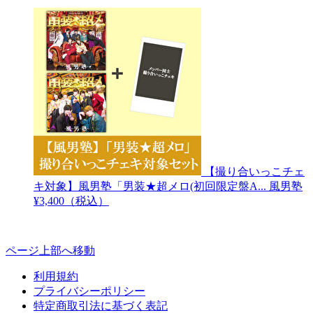
【撮り合いっこチェ
キ対象】風男塾「男装★超メロ(初回限定盤A...
風男塾
¥3,400（税込）
ページ上部へ移動
利用規約
プライバシーポリシー
特定商取引法に基づく表記