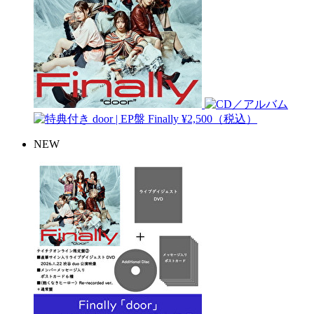
door | EP盤
Finally
¥2,500（税込）
NEW