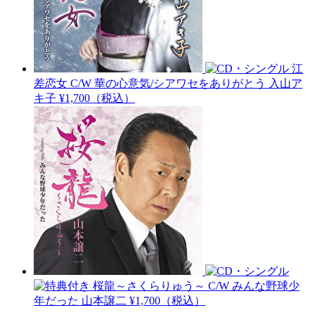
江
差恋女 C/W 華の心意気/シアワセをありがとう
入山ア
キ子
¥1,700（税込）
桜龍～さくらりゅう～ C/W みんな野球少
年だった
山本譲二
¥1,700（税込）