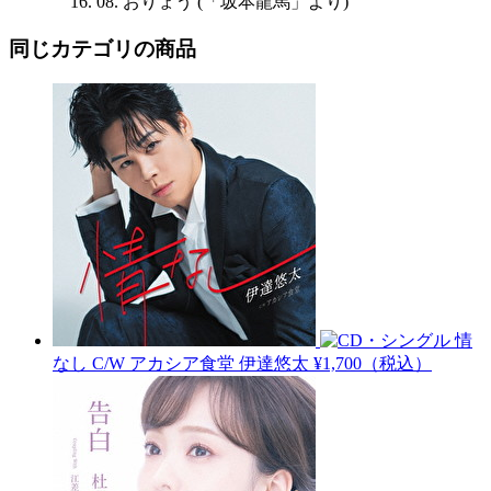
08. おりょう (「坂本龍馬」より)
同じカテゴリの商品
情
なし C/W アカシア食堂
伊達悠太
¥1,700（税込）