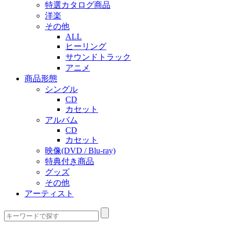
特選カタログ商品
洋楽
その他
ALL
ヒーリング
サウンドトラック
アニメ
商品形態
シングル
CD
カセット
アルバム
CD
カセット
映像(DVD / Blu-ray)
特典付き商品
グッズ
その他
アーティスト