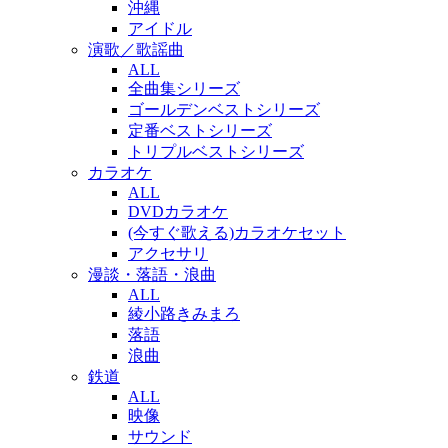
沖縄
アイドル
演歌／歌謡曲
ALL
全曲集シリーズ
ゴールデンベストシリーズ
定番ベストシリーズ
トリプルベストシリーズ
カラオケ
ALL
DVDカラオケ
(今すぐ歌える)カラオケセット
アクセサリ
漫談・落語・浪曲
ALL
綾小路きみまろ
落語
浪曲
鉄道
ALL
映像
サウンド