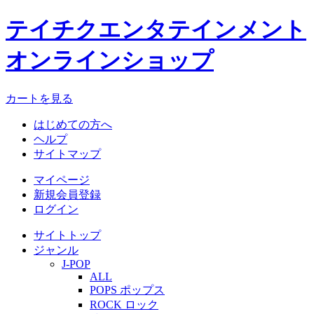
テイチクエンタテインメント
オンラインショップ
カートを見る
はじめての方へ
ヘルプ
サイトマップ
マイページ
新規会員登録
ログイン
サイトトップ
ジャンル
J-POP
ALL
POPS ポップス
ROCK ロック