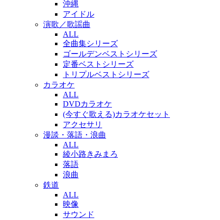
沖縄
アイドル
演歌／歌謡曲
ALL
全曲集シリーズ
ゴールデンベストシリーズ
定番ベストシリーズ
トリプルベストシリーズ
カラオケ
ALL
DVDカラオケ
(今すぐ歌える)カラオケセット
アクセサリ
漫談・落語・浪曲
ALL
綾小路きみまろ
落語
浪曲
鉄道
ALL
映像
サウンド