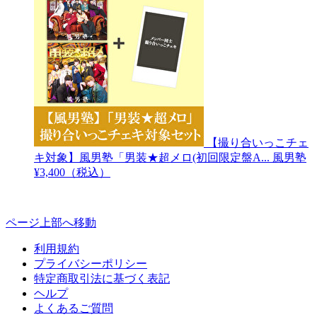
【撮り合いっこチェ
キ対象】風男塾「男装★超メロ(初回限定盤A...
風男塾
¥3,400（税込）
ページ上部へ移動
利用規約
プライバシーポリシー
特定商取引法に基づく表記
ヘルプ
よくあるご質問