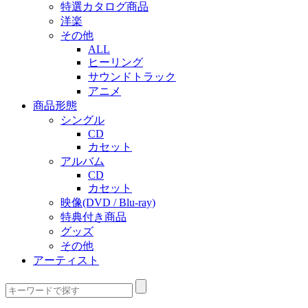
特選カタログ商品
洋楽
その他
ALL
ヒーリング
サウンドトラック
アニメ
商品形態
シングル
CD
カセット
アルバム
CD
カセット
映像(DVD / Blu-ray)
特典付き商品
グッズ
その他
アーティスト