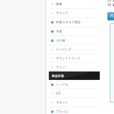
15
映像
16
サウンド
同
特選カタログ商品
洋楽
その他
ヒーリング
サウンドトラック
アニメ
シングル
CD
カセット
アルバム