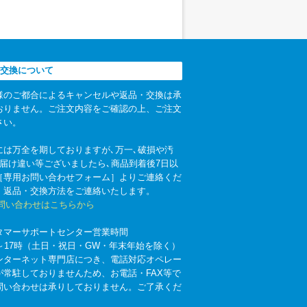
交換について
様のご都合によるキャンセルや返品・交換は承
おりません。ご注文内容をご確認の上、ご注文
さい。
には万全を期しておりますが､万一､破損や汚
お届け違い等ございましたら､商品到着後7日以
［専用お問い合わせフォーム］よりご連絡くだ
。返品・交換方法をご連絡いたします。
お問い合わせはこちらから
タマーサポートセンター営業時間
時～17時（土日・祝日・GW・年末年始を除く）
ンターネット専門店につき、電話対応オペレー
が常駐しておりませんため、お電話・FAX等で
問い合わせは承りしておりません。ご了承くだ
。