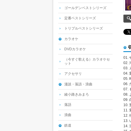
ゴールデンベストシリーズ
定番ベストシリーズ
トリプルベストシリーズ
カラオケ
DVDカラオケ
01
（今すぐ歌える）カラオケセ
02.
ット
03.
04
アクセサリ
05
06
漫談・落語・浪曲
07
綾小路きみまろ
08
09.
落語
10.
11
浪曲
12
13
鉄道
14