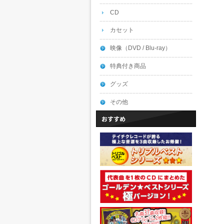
CD
カセット
映像（DVD / Blu-ray）
特典付き商品
グッズ
その他