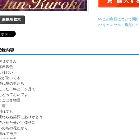
>>この商品について問
>>キャンセル・返品に
収録内容
. やせがまん
 湾岸暮色
 えれじい
. 愛が泣いてる
. 時代屋の男たち
. たった二年と二ヶ月で
. もどっておいでよ
. よこはま物語
 白蓮
 別れても
. 変わらぬ笑顔にありがとう
. 待たせた分だけ倖せに
. いのちの花だから
. 濡れて神戸