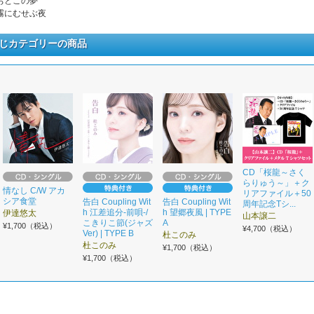
. おとこの夢
. 霧にむせぶ夜
じカテゴリーの商品
CD「桜龍～さく
らりゅう～」＋ク
情なし C/W アカ
リアファイル＋50
シア食堂
告白 Coupling Wit
告白 Coupling Wit
周年記念Tシ...
h 江差追分-前唄-/
h 望郷夜風 | TYPE
伊達悠太
山本譲二
こきりこ節(ジャズ
A
¥1,700（税込）
¥4,700（税込）
Ver) | TYPE B
杜このみ
杜このみ
¥1,700（税込）
¥1,700（税込）