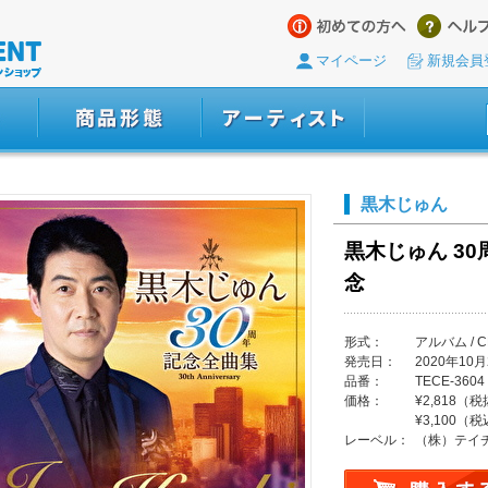
マイページ
新規会員
黒木じゅん
黒木じゅん 30
念
形式：
アルバム / C
発売日：
2020年10月
品番：
TECE-3604
価格：
¥2,818（
¥3,100（
レーベル：
（株）テイ