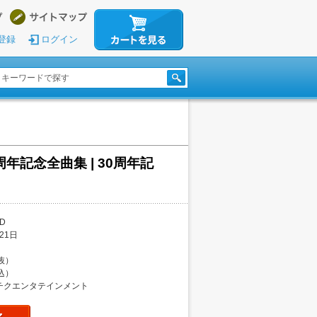
登録
ログイン
周年記念全曲集 | 30周年記
D
21日
税抜）
税込）
チクエンタテインメント