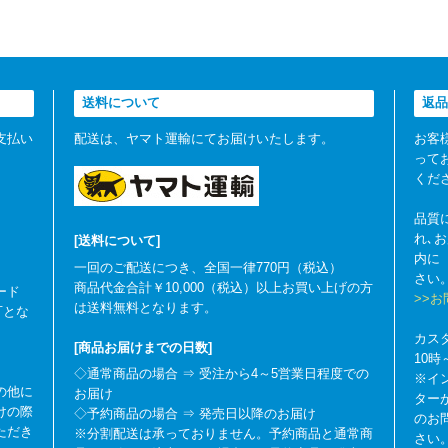
送料について
返品
支払い
配送は、ヤマト運輸にてお届けいたします。
お客
って
くだ
品質
れ､
[送料について]
内に
一回のご配送につき、全国一律770円（税込）
さい
商品代金合計￥10,000（税込）以上お買い上げの方
ード
>>
は送料無料となります。
可とな
カス
[商品お届けまでの日数]
10
◇通常商品の場合 ⇒ 受注から4～5営業日程度での
※イ
の他に
お届け
ター
けの際
◇予約商品の場合 ⇒ 発売日以降のお届け
のお
ただき
※分割配送は承っておりません。予約商品と通常商
さい