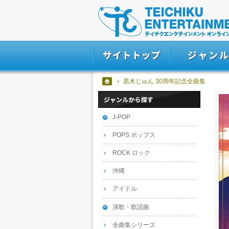
黒木じゅん 30周年記念全曲集
J-POP
POPS ポップス
ROCK ロック
沖縄
アイドル
演歌・歌謡曲
全曲集シリーズ