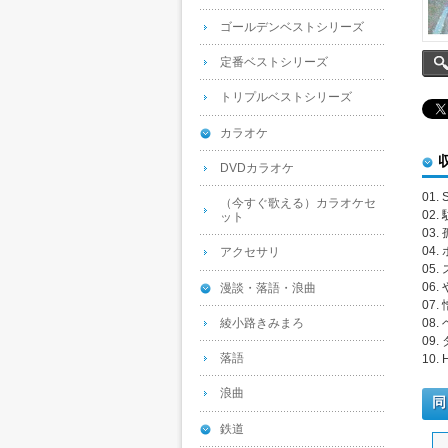
ゴールデンベストシリーズ
定番ベストシリーズ
トリプルベストシリーズ
カラオケ
DVDカラオケ
01.
（今すぐ歌える）カラオケセ
02.
ット
03
04.
アクセサリ
05
06
漫談・落語・浪曲
07
綾小路きみまろ
08.
09
落語
10. 
浪曲
同
鉄道