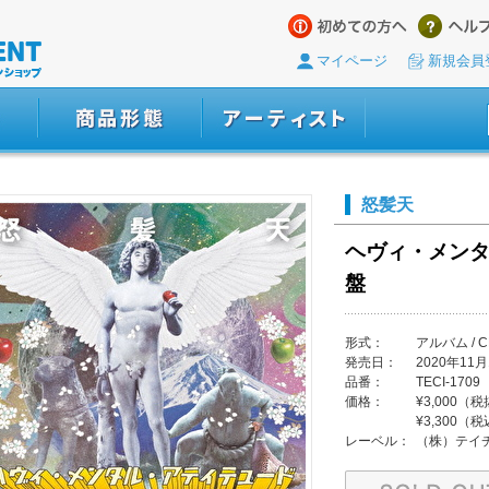
マイページ
新規会員
怒髪天
ヘヴィ・メンタ
盤
形式：
アルバム / C
発売日：
2020年11月
品番：
TECI-1709
価格：
¥3,000（
¥3,300（
レーベル：
（株）テイ