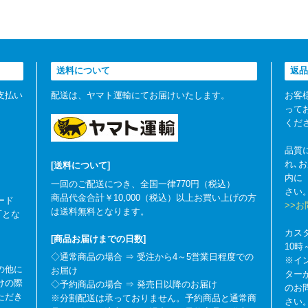
送料について
返品
支払い
配送は、ヤマト運輸にてお届けいたします。
お客
って
くだ
品質
れ､
[送料について]
内に
一回のご配送につき、全国一律770円（税込）
さい
商品代金合計￥10,000（税込）以上お買い上げの方
ード
>>
は送料無料となります。
可とな
カス
[商品お届けまでの日数]
10
◇通常商品の場合 ⇒ 受注から4～5営業日程度での
※イ
の他に
お届け
ター
けの際
◇予約商品の場合 ⇒ 発売日以降のお届け
のお
ただき
※分割配送は承っておりません。予約商品と通常商
さい