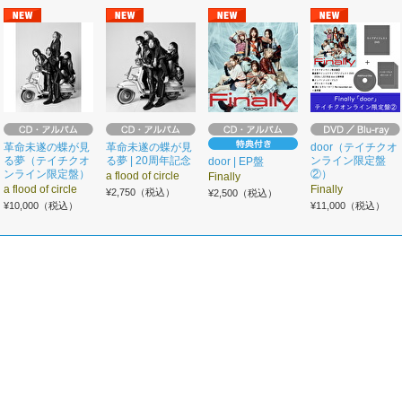
革命未遂の蝶が見
革命未遂の蝶が見
door（テイチクオ
る夢（テイチクオ
る夢 | 20周年記念
ンライン限定盤
door | EP盤
ンライン限定盤）
②）
a flood of circle
Finally
a flood of circle
Finally
¥2,750（税込）
¥2,500（税込）
¥10,000（税込）
¥11,000（税込）