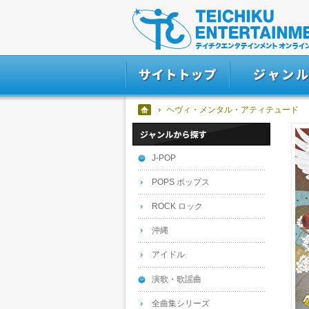
ヘヴィ・メンタル・アティテュード
J-POP
POPS ポップス
ROCK ロック
沖縄
アイドル
演歌・歌謡曲
全曲集シリーズ