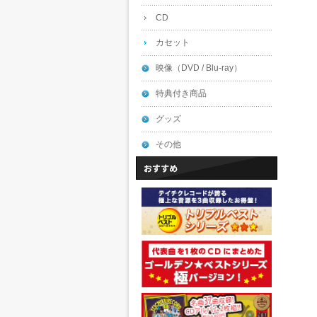
CD
カセット
映像（DVD / Blu-ray）
特典付き商品
グッズ
その他