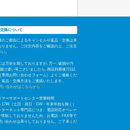
交換について
様のご都合によるキャンセルや返品・交換は承
おりません。ご注文内容をご確認の上、ご注文
さい。
には万全を期しておりますが､万一､破損や汚
お届け違い等ございましたら､商品到着後7日以
［専用お問い合わせフォーム］よりご連絡くだ
。返品・交換方法をご連絡いたします。
お問い合わせはこちらから
タマーサポートセンター営業時間
時～17時（土日・祝日・GW・年末年始を除く）
ンターネット専門店につき、電話対応オペレー
が常駐しておりませんため、お電話・FAX等で
問い合わせは承りしておりません。ご了承くだ
。