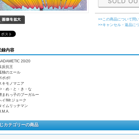
>>この商品について問
>>キャンセル・返品に
収録内容
 SADAMETIC 20/20
 駄反抗王
. 孤独のエール
 ポポポ!
. スキモノマニア
. や・め・と・き・な
. 憎まれっ子のブーガルー
 ヘイ!Mr.ジョーク
. タイムリッチマン
H.M.A.
じカテゴリーの商品