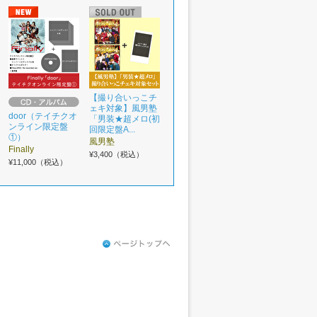
【撮り合いっこチ
ェキ対象】風男塾
door（テイチクオ
「男装★超メロ(初
ンライン限定盤
回限定盤A...
①）
風男塾
Finally
¥3,400（税込）
¥11,000（税込）