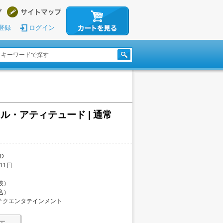
登録
ログイン
ル・アティテュード | 通常
D
11日
税抜）
税込）
チクエンタテインメント