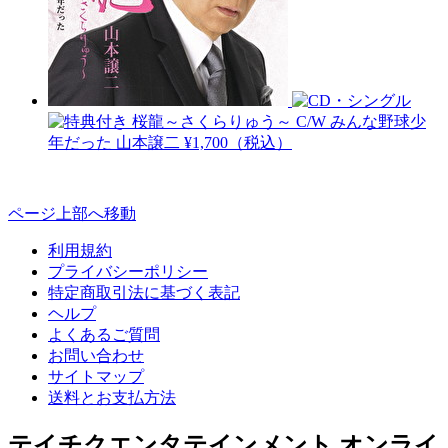
桜龍～さくらりゅう～ C/W みんな野球少
年だった
山本譲二
¥1,700（税込）
ページ上部へ移動
利用規約
プライバシーポリシー
特定商取引法に基づく表記
ヘルプ
よくあるご質問
お問い合わせ
サイトマップ
送料とお支払方法
テイチクエンタテインメント オンライ