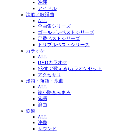
沖縄
アイドル
演歌／歌謡曲
ALL
全曲集シリーズ
ゴールデンベストシリーズ
定番ベストシリーズ
トリプルベストシリーズ
カラオケ
ALL
DVDカラオケ
(今すぐ歌える)カラオケセット
アクセサリ
漫談・落語・浪曲
ALL
綾小路きみまろ
落語
浪曲
鉄道
ALL
映像
サウンド