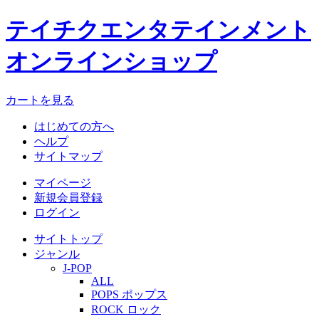
テイチクエンタテインメント
オンラインショップ
カートを見る
はじめての方へ
ヘルプ
サイトマップ
マイページ
新規会員登録
ログイン
サイトトップ
ジャンル
J-POP
ALL
POPS ポップス
ROCK ロック