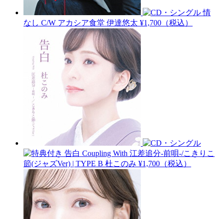
情
なし C/W アカシア食堂
伊達悠太
¥1,700（税込）
告白 Coupling With 江差追分-前唄-/こきりこ
節(ジャズVer) | TYPE B
杜このみ
¥1,700（税込）