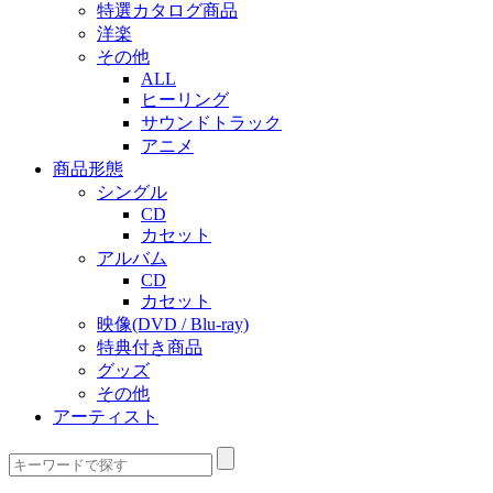
特選カタログ商品
洋楽
その他
ALL
ヒーリング
サウンドトラック
アニメ
商品形態
シングル
CD
カセット
アルバム
CD
カセット
映像(DVD / Blu-ray)
特典付き商品
グッズ
その他
アーティスト