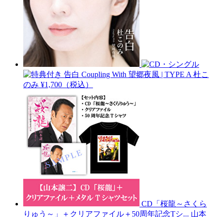
告白 Coupling With 望郷夜風 | TYPE A
杜こ
のみ
¥1,700（税込）
CD「桜龍～さくら
りゅう～」＋クリアファイル＋50周年記念Tシ...
山本