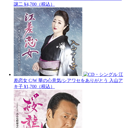
譲二
¥4,700（税込）
江
差恋女 C/W 華の心意気/シアワセをありがとう
入山ア
キ子
¥1,700（税込）