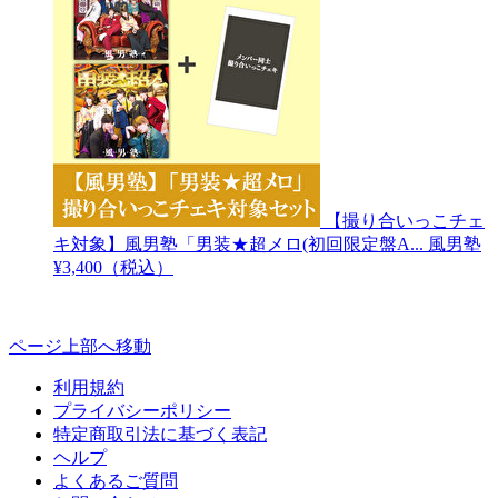
【撮り合いっこチェ
キ対象】風男塾「男装★超メロ(初回限定盤A...
風男塾
¥3,400（税込）
ページ上部へ移動
利用規約
プライバシーポリシー
特定商取引法に基づく表記
ヘルプ
よくあるご質問