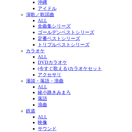
沖縄
アイドル
演歌／歌謡曲
ALL
全曲集シリーズ
ゴールデンベストシリーズ
定番ベストシリーズ
トリプルベストシリーズ
カラオケ
ALL
DVDカラオケ
(今すぐ歌える)カラオケセット
アクセサリ
漫談・落語・浪曲
ALL
綾小路きみまろ
落語
浪曲
鉄道
ALL
映像
サウンド