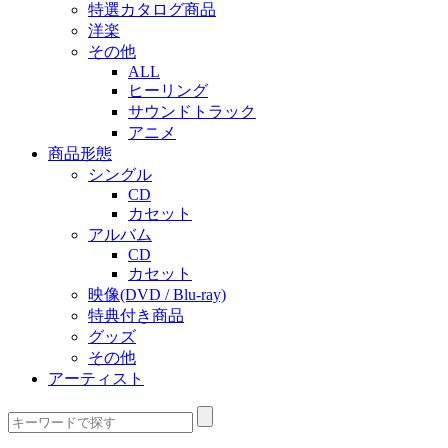
特選カタログ商品
洋楽
その他
ALL
ヒーリング
サウンドトラック
アニメ
商品形態
シングル
CD
カセット
アルバム
CD
カセット
映像(DVD / Blu-ray)
特典付き商品
グッズ
その他
アーティスト