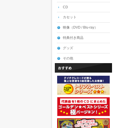
CD
カセット
映像（DVD / Blu-ray）
特典付き商品
グッズ
その他