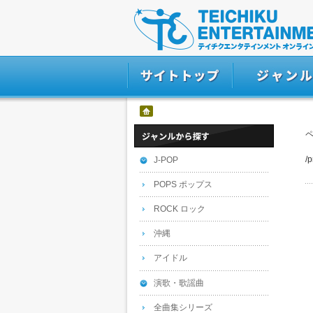
/
J-POP
POPS ポップス
ROCK ロック
沖縄
アイドル
演歌・歌謡曲
全曲集シリーズ