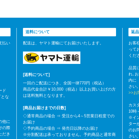
送料について
返品
支払い
配送は、ヤマト運輸にてお届けいたします。
お客
って
くだ
品質
れ､
[送料について]
内に
一回のご配送につき、全国一律770円（税込）
さい
商品代金合計￥10,000（税込）以上お買い上げの方
ード
>>
は送料無料となります。
可とな
カス
[商品お届けまでの日数]
10
◇通常商品の場合 ⇒ 受注から4～5営業日程度での
※イ
の他に
お届け
ター
けの際
◇予約商品の場合 ⇒ 発売日以降のお届け
のお
ただき
※分割配送は承っておりません。予約商品と通常商
さい