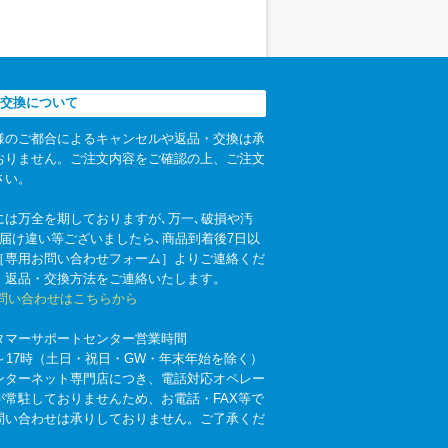
交換について
様のご都合によるキャンセルや返品・交換は承
おりません。ご注文内容をご確認の上、ご注文
さい。
には万全を期しておりますが､万一､破損や汚
お届け違い等ございましたら､商品到着後7日以
［専用お問い合わせフォーム］よりご連絡くだ
。返品・交換方法をご連絡いたします。
お問い合わせはこちらから
タマーサポートセンター営業時間
時～17時（土日・祝日・GW・年末年始を除く）
ンターネット専門店につき、電話対応オペレー
が常駐しておりませんため、お電話・FAX等で
問い合わせは承りしておりません。ご了承くだ
。