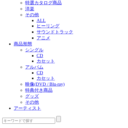
特選カタログ商品
洋楽
その他
ALL
ヒーリング
サウンドトラック
アニメ
商品形態
シングル
CD
カセット
アルバム
CD
カセット
映像(DVD / Blu-ray)
特典付き商品
グッズ
その他
アーティスト