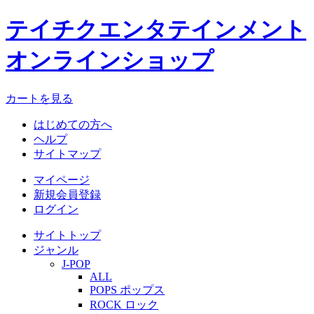
テイチクエンタテインメント
オンラインショップ
カートを見る
はじめての方へ
ヘルプ
サイトマップ
マイページ
新規会員登録
ログイン
サイトトップ
ジャンル
J-POP
ALL
POPS ポップス
ROCK ロック