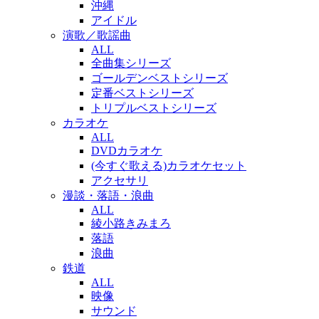
沖縄
アイドル
演歌／歌謡曲
ALL
全曲集シリーズ
ゴールデンベストシリーズ
定番ベストシリーズ
トリプルベストシリーズ
カラオケ
ALL
DVDカラオケ
(今すぐ歌える)カラオケセット
アクセサリ
漫談・落語・浪曲
ALL
綾小路きみまろ
落語
浪曲
鉄道
ALL
映像
サウンド