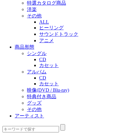
特選カタログ商品
洋楽
その他
ALL
ヒーリング
サウンドトラック
アニメ
商品形態
シングル
CD
カセット
アルバム
CD
カセット
映像(DVD / Blu-ray)
特典付き商品
グッズ
その他
アーティスト