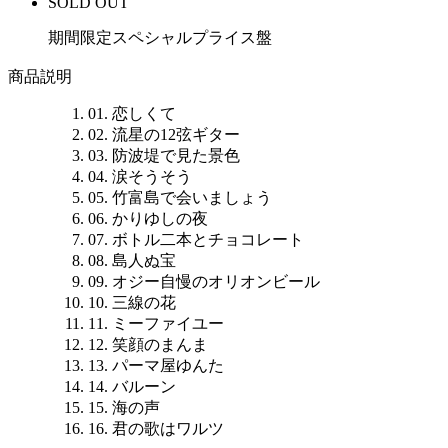
SOLD OUT
期間限定スペシャルプライス盤
商品説明
01. 恋しくて
02. 流星の12弦ギター
03. 防波堤で見た景色
04. 涙そうそう
05. 竹富島で会いましょう
06. かりゆしの夜
07. ボトル二本とチョコレート
08. 島人ぬ宝
09. オジー自慢のオリオンビール
10. 三線の花
11. ミーファイユー
12. 笑顔のまんま
13. パーマ屋ゆんた
14. バルーン
15. 海の声
16. 君の歌はワルツ