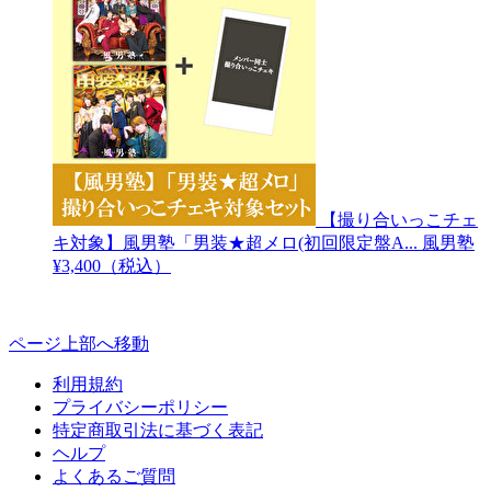
【撮り合いっこチェ
キ対象】風男塾「男装★超メロ(初回限定盤A...
風男塾
¥3,400（税込）
ページ上部へ移動
利用規約
プライバシーポリシー
特定商取引法に基づく表記
ヘルプ
よくあるご質問