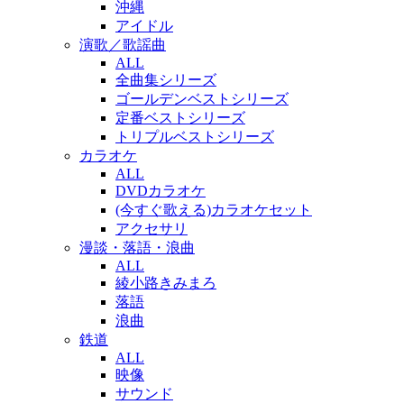
沖縄
アイドル
演歌／歌謡曲
ALL
全曲集シリーズ
ゴールデンベストシリーズ
定番ベストシリーズ
トリプルベストシリーズ
カラオケ
ALL
DVDカラオケ
(今すぐ歌える)カラオケセット
アクセサリ
漫談・落語・浪曲
ALL
綾小路きみまろ
落語
浪曲
鉄道
ALL
映像
サウンド