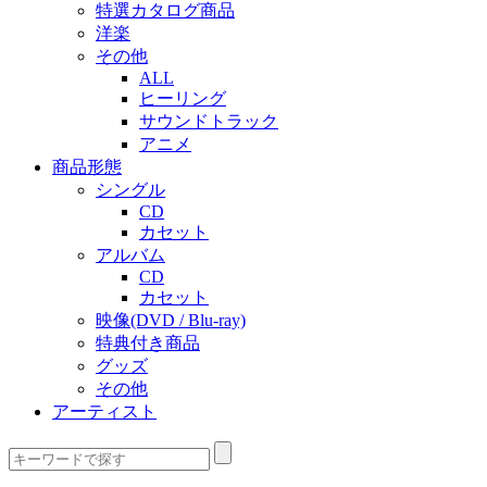
特選カタログ商品
洋楽
その他
ALL
ヒーリング
サウンドトラック
アニメ
商品形態
シングル
CD
カセット
アルバム
CD
カセット
映像(DVD / Blu-ray)
特典付き商品
グッズ
その他
アーティスト