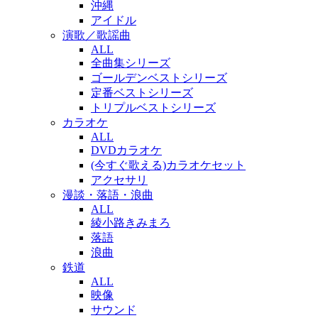
沖縄
アイドル
演歌／歌謡曲
ALL
全曲集シリーズ
ゴールデンベストシリーズ
定番ベストシリーズ
トリプルベストシリーズ
カラオケ
ALL
DVDカラオケ
(今すぐ歌える)カラオケセット
アクセサリ
漫談・落語・浪曲
ALL
綾小路きみまろ
落語
浪曲
鉄道
ALL
映像
サウンド