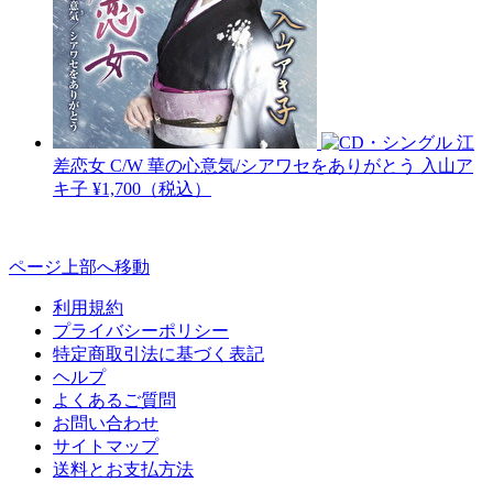
江
差恋女 C/W 華の心意気/シアワセをありがとう
入山ア
キ子
¥1,700（税込）
ページ上部へ移動
利用規約
プライバシーポリシー
特定商取引法に基づく表記
ヘルプ
よくあるご質問
お問い合わせ
サイトマップ
送料とお支払方法