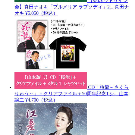
【9/6ネットサイン
会】真田ナオキ「プルメリア ラプソディ」2...
真田ナ
オキ
¥5,050（税込）
CD「桜龍～さくら
りゅう～」＋クリアファイル＋50周年記念Tシ...
山本
譲二
¥4,700（税込）