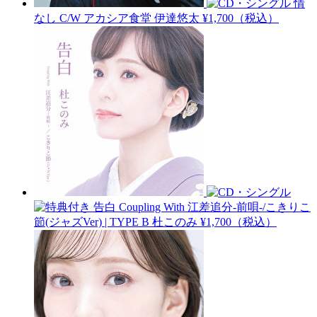
情
なし C/W アカシア食堂
伊達悠太
¥1,700（税込）
告白 Coupling With 江差追分-前唄-/こきりこ
節(ジャズVer) | TYPE B
杜このみ
¥1,700（税込）