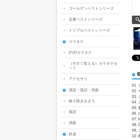
ゴールデンベストシリーズ
定番ベストシリーズ
トリプルベストシリーズ
カラオケ
DVDカラオケ
（今すぐ歌える）カラオケセ
ット
アクセサリ
01
漫談・落語・浪曲
02
03
綾小路きみまろ
04
05.
落語
06. 
07. 
浪曲
08. 
09.
鉄道
10