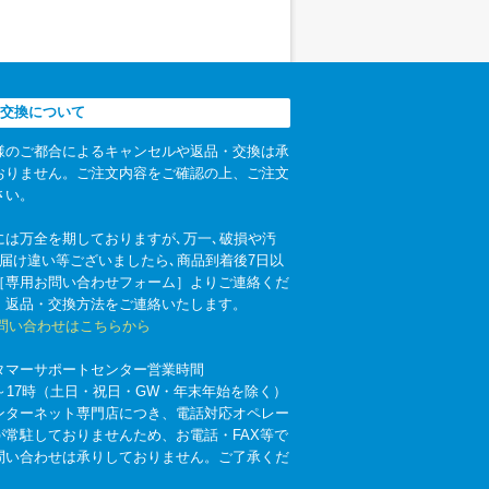
交換について
様のご都合によるキャンセルや返品・交換は承
おりません。ご注文内容をご確認の上、ご注文
さい。
には万全を期しておりますが､万一､破損や汚
お届け違い等ございましたら､商品到着後7日以
［専用お問い合わせフォーム］よりご連絡くだ
。返品・交換方法をご連絡いたします。
お問い合わせはこちらから
タマーサポートセンター営業時間
時～17時（土日・祝日・GW・年末年始を除く）
ンターネット専門店につき、電話対応オペレー
が常駐しておりませんため、お電話・FAX等で
問い合わせは承りしておりません。ご了承くだ
。