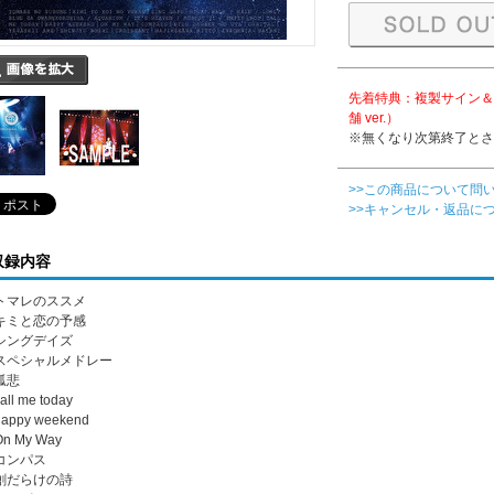
先着特典：複製サイン＆
舗 ver.）
※無くなり次第終了とさ
>>この商品について問
>>キャンセル・返品に
収録内容
. トマレのススメ
. キミと恋の予感
. シングデイズ
. スペシャルメドレー
 孤悲
call me today
happy weekend
On My Way
 コンパス
. 創だらけの詩