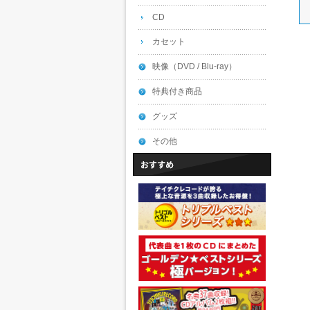
CD
カセット
映像（DVD / Blu-ray）
特典付き商品
グッズ
その他