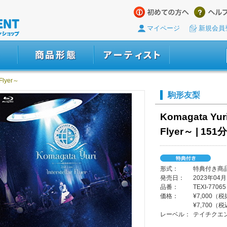
マイページ
新規会員
 Flyer～
駒形友梨
Komagata Yuri
Flyer～ | 151分
形式：
特典付き商品 /
発売日：
2023年04月
品番：
TEXI-77065
価格：
¥7,000（
¥7,700（
レーベル：
テイチクエ