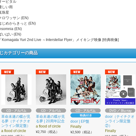
. オービタル
 優しい雨
 真珠星
 クロワッサン (EN)
 はじめからきっと (EN)
insomnia (EN)
 ばいばい (EN)
 「Komagata Yuri 2nd Live ～Interstellar Flyer」メイキング映像 [特典映像]
じカテゴリーの商品
革命未遂の蝶が見
革命未遂の蝶が見
door（テイチクオ
る夢（テイチクオ
る夢 | 20周年記念
ンライン限定盤
door | EP盤
ンライン限定盤）
②）
a flood of circle
Finally
a flood of circle
Finally
¥2,750（税込）
¥2,500（税込）