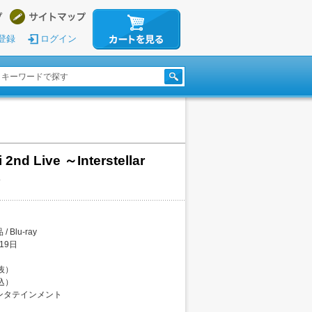
登録
ログイン
 2nd Live ～Interstellar
 Blu-ray
19日
税抜）
税込）
ンタテインメント