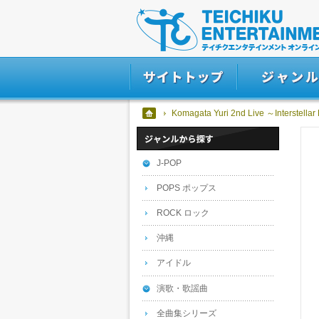
Komagata Yuri 2nd Live ～Interstellar
J-POP
POPS ポップス
ROCK ロック
沖縄
アイドル
演歌・歌謡曲
全曲集シリーズ