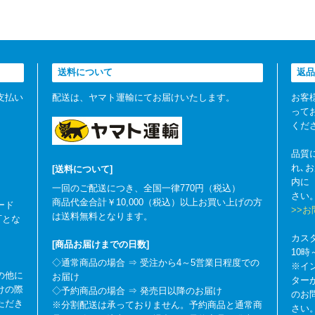
送料について
返品
支払い
配送は、ヤマト運輸にてお届けいたします。
お客
って
くだ
品質
れ､
[送料について]
内に
一回のご配送につき、全国一律770円（税込）
さい
商品代金合計￥10,000（税込）以上お買い上げの方
ード
>>
は送料無料となります。
可とな
カス
[商品お届けまでの日数]
10
◇通常商品の場合 ⇒ 受注から4～5営業日程度での
※イ
の他に
お届け
ター
けの際
◇予約商品の場合 ⇒ 発売日以降のお届け
のお
ただき
※分割配送は承っておりません。予約商品と通常商
さい