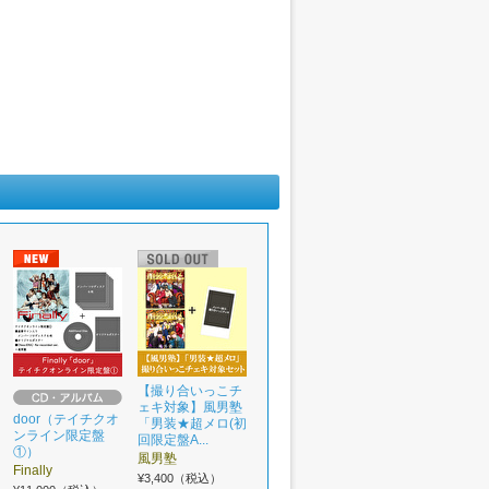
【撮り合いっこチ
ェキ対象】風男塾
door（テイチクオ
「男装★超メロ(初
ンライン限定盤
回限定盤A...
①）
風男塾
Finally
¥3,400（税込）