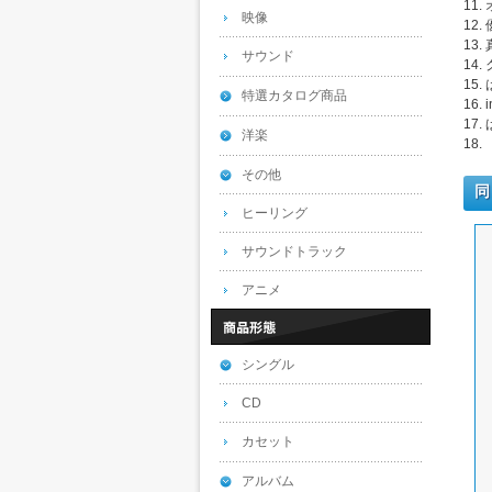
11
映像
12.
13.
サウンド
14.
15.
特選カタログ商品
16. 
17.
洋楽
18.
その他
同
ヒーリング
サウンドトラック
アニメ
シングル
CD
カセット
アルバム