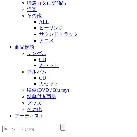
特選カタログ商品
洋楽
その他
ALL
ヒーリング
サウンドトラック
アニメ
商品形態
シングル
CD
カセット
アルバム
CD
カセット
映像(DVD / Blu-ray)
特典付き商品
グッズ
その他
アーティスト