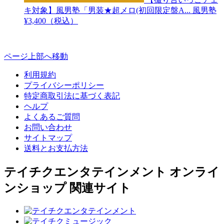
キ対象】風男塾「男装★超メロ(初回限定盤A...
風男塾
¥3,400（税込）
ページ上部へ移動
利用規約
プライバシーポリシー
特定商取引法に基づく表記
ヘルプ
よくあるご質問
お問い合わせ
サイトマップ
送料とお支払方法
テイチクエンタテインメント オンライ
ンショップ 関連サイト