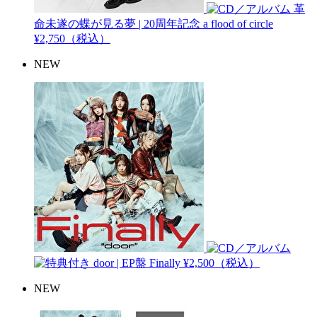
革
命未遂の蝶が見る夢 | 20周年記念
a flood of circle
¥2,750（税込）
NEW
door | EP盤
Finally
¥2,500（税込）
NEW