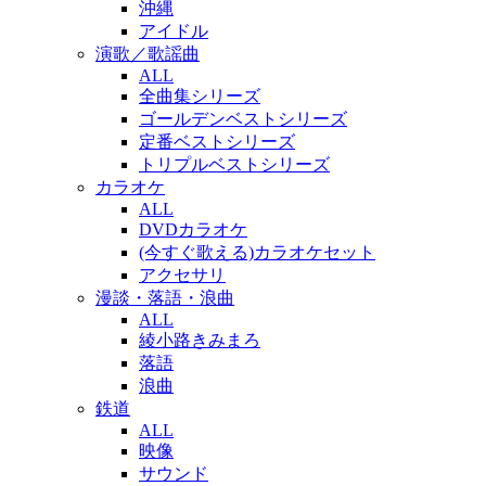
沖縄
アイドル
演歌／歌謡曲
ALL
全曲集シリーズ
ゴールデンベストシリーズ
定番ベストシリーズ
トリプルベストシリーズ
カラオケ
ALL
DVDカラオケ
(今すぐ歌える)カラオケセット
アクセサリ
漫談・落語・浪曲
ALL
綾小路きみまろ
落語
浪曲
鉄道
ALL
映像
サウンド