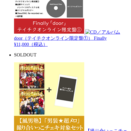
door（テイチクオンライン限定盤①）
Finally
¥11,000（税込）
SOLDOUT
【撮り合いっこチェ