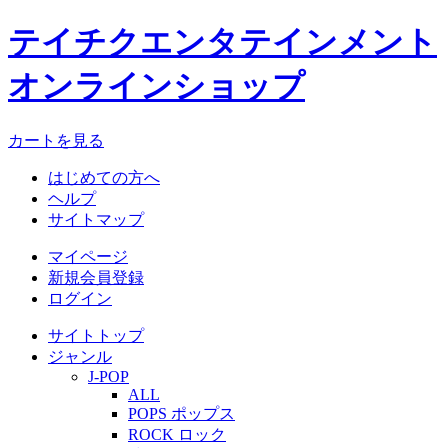
テイチクエンタテインメント
オンラインショップ
カートを見る
はじめての方へ
ヘルプ
サイトマップ
マイページ
新規会員登録
ログイン
サイトトップ
ジャンル
J-POP
ALL
POPS ポップス
ROCK ロック