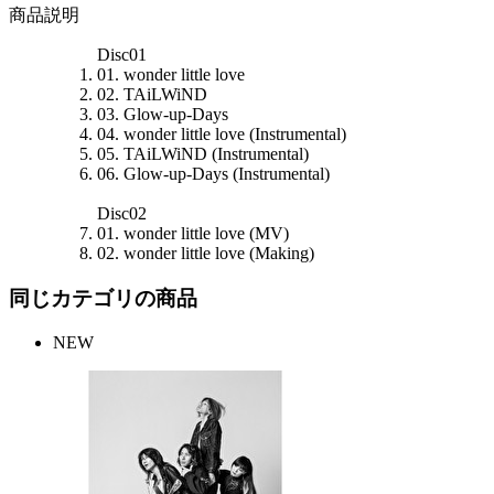
商品説明
Disc01
01. wonder little love
02. TAiLWiND
03. Glow-up-Days
04. wonder little love (Instrumental)
05. TAiLWiND (Instrumental)
06. Glow-up-Days (Instrumental)
Disc02
01. wonder little love (MV)
02. wonder little love (Making)
同じカテゴリの商品
NEW