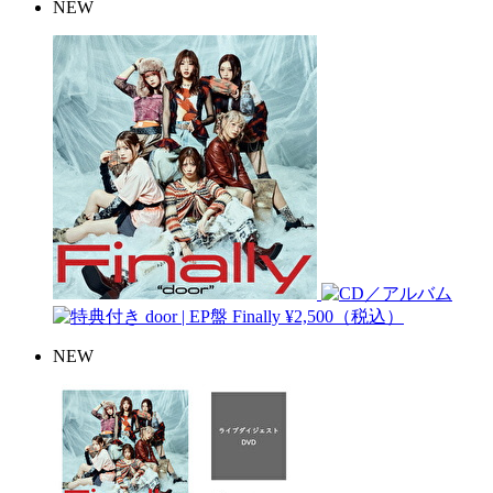
NEW
door | EP盤
Finally
¥2,500（税込）
NEW