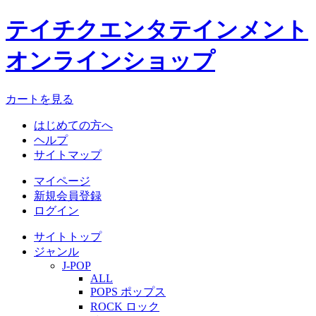
テイチクエンタテインメント
オンラインショップ
カートを見る
はじめての方へ
ヘルプ
サイトマップ
マイページ
新規会員登録
ログイン
サイトトップ
ジャンル
J-POP
ALL
POPS ポップス
ROCK ロック