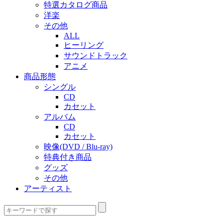
特選カタログ商品
洋楽
その他
ALL
ヒーリング
サウンドトラック
アニメ
商品形態
シングル
CD
カセット
アルバム
CD
カセット
映像(DVD / Blu-ray)
特典付き商品
グッズ
その他
アーティスト