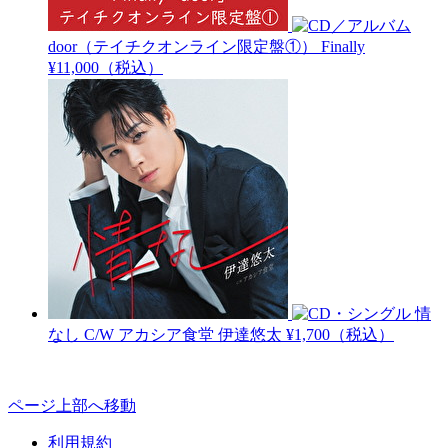
door（テイチクオンライン限定盤①）
Finally
¥11,000（税込）
情
なし C/W アカシア食堂
伊達悠太
¥1,700（税込）
ページ上部へ移動
利用規約