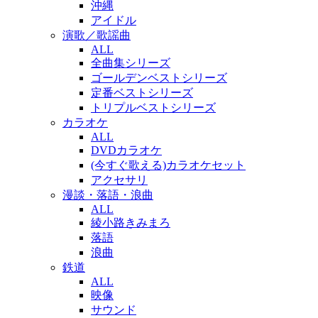
沖縄
アイドル
演歌／歌謡曲
ALL
全曲集シリーズ
ゴールデンベストシリーズ
定番ベストシリーズ
トリプルベストシリーズ
カラオケ
ALL
DVDカラオケ
(今すぐ歌える)カラオケセット
アクセサリ
漫談・落語・浪曲
ALL
綾小路きみまろ
落語
浪曲
鉄道
ALL
映像
サウンド