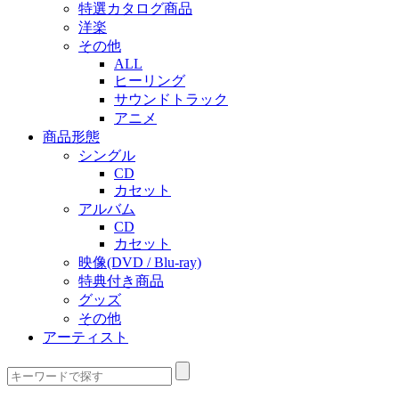
特選カタログ商品
洋楽
その他
ALL
ヒーリング
サウンドトラック
アニメ
商品形態
シングル
CD
カセット
アルバム
CD
カセット
映像(DVD / Blu-ray)
特典付き商品
グッズ
その他
アーティスト