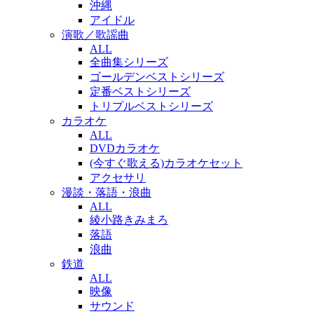
沖縄
アイドル
演歌／歌謡曲
ALL
全曲集シリーズ
ゴールデンベストシリーズ
定番ベストシリーズ
トリプルベストシリーズ
カラオケ
ALL
DVDカラオケ
(今すぐ歌える)カラオケセット
アクセサリ
漫談・落語・浪曲
ALL
綾小路きみまろ
落語
浪曲
鉄道
ALL
映像
サウンド