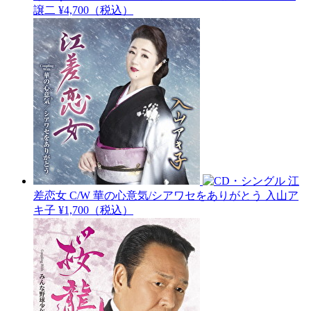
譲二
¥4,700（税込）
江
差恋女 C/W 華の心意気/シアワセをありがとう
入山ア
キ子
¥1,700（税込）