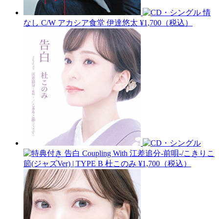
情
なし C/W アカシア食堂
伊達悠太
¥1,700（税込）
告白 Coupling With 江差追分-前唄-/こきりこ
節(ジャズVer) | TYPE B
杜このみ
¥1,700（税込）