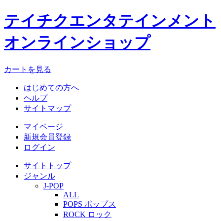
テイチクエンタテインメント
オンラインショップ
カートを見る
はじめての方へ
ヘルプ
サイトマップ
マイページ
新規会員登録
ログイン
サイトトップ
ジャンル
J-POP
ALL
POPS ポップス
ROCK ロック