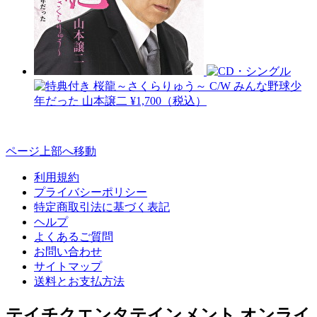
桜龍～さくらりゅう～ C/W みんな野球少
年だった
山本譲二
¥1,700（税込）
ページ上部へ移動
利用規約
プライバシーポリシー
特定商取引法に基づく表記
ヘルプ
よくあるご質問
お問い合わせ
サイトマップ
送料とお支払方法
テイチクエンタテインメント オンライ