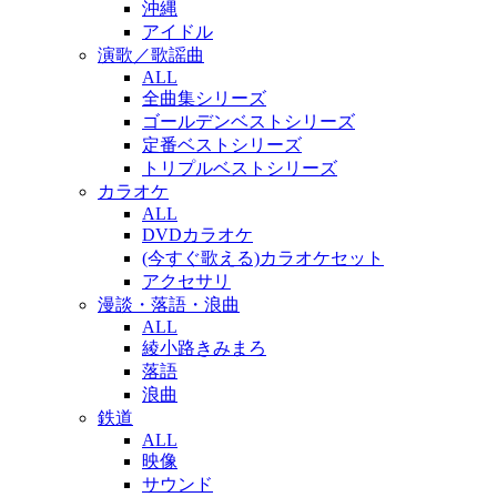
沖縄
アイドル
演歌／歌謡曲
ALL
全曲集シリーズ
ゴールデンベストシリーズ
定番ベストシリーズ
トリプルベストシリーズ
カラオケ
ALL
DVDカラオケ
(今すぐ歌える)カラオケセット
アクセサリ
漫談・落語・浪曲
ALL
綾小路きみまろ
落語
浪曲
鉄道
ALL
映像
サウンド