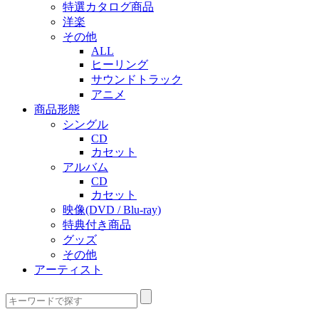
特選カタログ商品
洋楽
その他
ALL
ヒーリング
サウンドトラック
アニメ
商品形態
シングル
CD
カセット
アルバム
CD
カセット
映像(DVD / Blu-ray)
特典付き商品
グッズ
その他
アーティスト