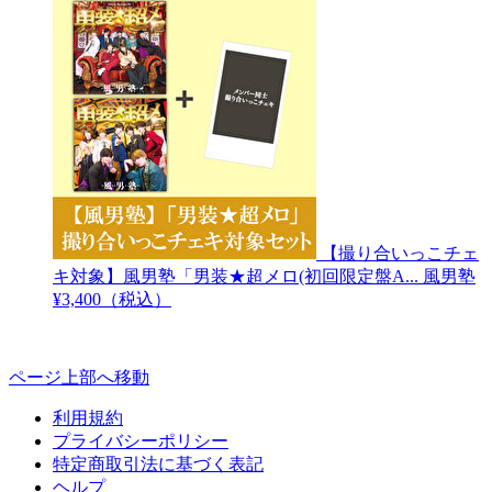
【撮り合いっこチェ
キ対象】風男塾「男装★超メロ(初回限定盤A...
風男塾
¥3,400（税込）
ページ上部へ移動
利用規約
プライバシーポリシー
特定商取引法に基づく表記
ヘルプ