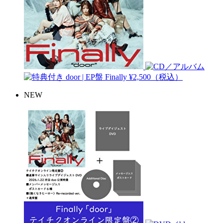
door | EP盤
Finally
¥2,500（税込）
NEW