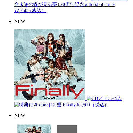
命未遂の蝶が見る夢 | 20周年記念
a flood of circle
¥2,750（税込）
NEW
door | EP盤
Finally
¥2,500（税込）
NEW