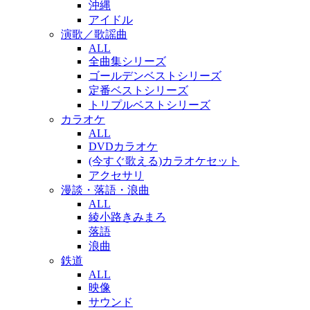
沖縄
アイドル
演歌／歌謡曲
ALL
全曲集シリーズ
ゴールデンベストシリーズ
定番ベストシリーズ
トリプルベストシリーズ
カラオケ
ALL
DVDカラオケ
(今すぐ歌える)カラオケセット
アクセサリ
漫談・落語・浪曲
ALL
綾小路きみまろ
落語
浪曲
鉄道
ALL
映像
サウンド