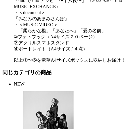
「duo で duo アシビ 〜十六夜〜」 （2023.9.30 duo
MUSIC EXCHANGE）
・＜document＞
「みなみのあまみさんぽ」
・＜MUSIC VIDEO＞
「柔らかな檻」「あなたへ」「愛の名前」
②フォトブック（A4サイズ２０ページ）
③アクリルスマホスタンド
④ポートレイト（A4サイズ / ４点）
以上①〜⑤を豪華A4サイズボックスに収納しお届け！
同じカテゴリの商品
NEW