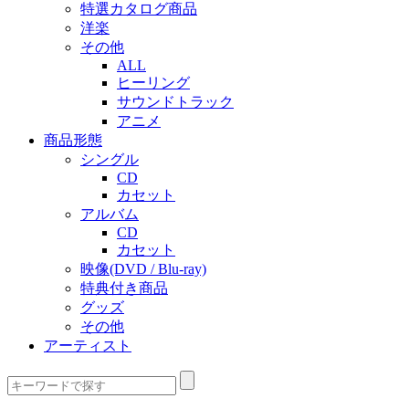
特選カタログ商品
洋楽
その他
ALL
ヒーリング
サウンドトラック
アニメ
商品形態
シングル
CD
カセット
アルバム
CD
カセット
映像(DVD / Blu-ray)
特典付き商品
グッズ
その他
アーティスト