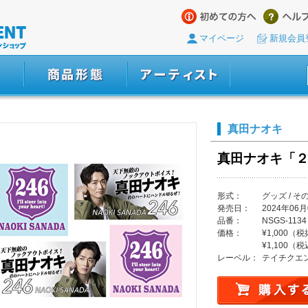
マイページ
新規会員
真田ナオキ
真田ナオキ「２
形式：
グッズ / そ
発売日：
2024年06月
品番：
NSGS-1134
価格：
¥1,000（
¥1,100（
レーベル：
テイチクエ