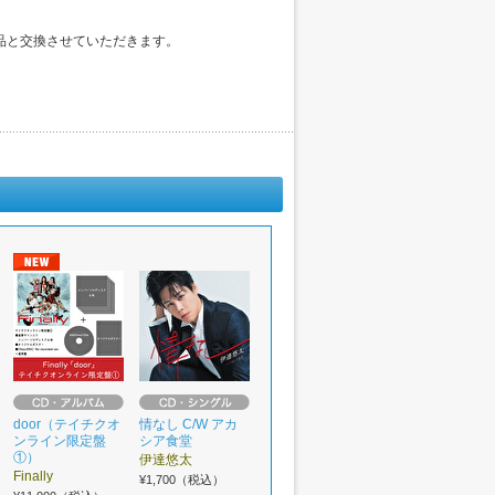
品と交換させていただきます。
door（テイチクオ
情なし C/W アカ
ンライン限定盤
シア食堂
①）
伊達悠太
Finally
¥1,700（税込）