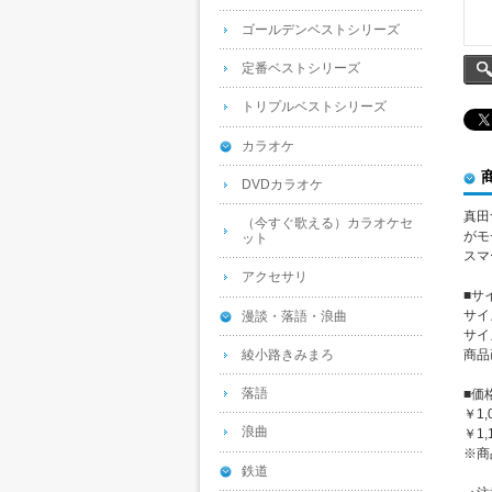
ゴールデンベストシリーズ
定番ベストシリーズ
トリプルベストシリーズ
カラオケ
DVDカラオケ
真田
（今すぐ歌える）カラオケセ
がモ
ット
スマ
アクセサリ
■サ
サイ
漫談・落語・浪曲
サイ
綾小路きみまろ
商品
落語
■価
￥1
浪曲
￥1
※商
鉄道