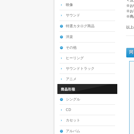
＜注
映像
※お
※お
サウンド
※商
特選カタログ商品
以上
洋楽
その他
同
ヒーリング
サウンドトラック
アニメ
シングル
CD
カセット
アルバム