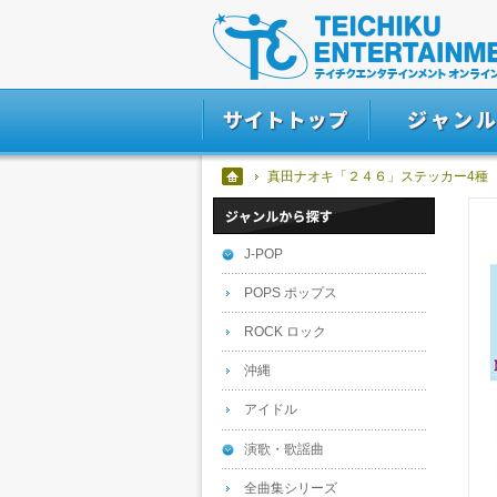
真田ナオキ「２４６」ステッカー4種
J-POP
POPS ポップス
ROCK ロック
沖縄
アイドル
演歌・歌謡曲
全曲集シリーズ