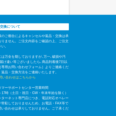
交換について
様のご都合によるキャンセルや返品・交換は承
おりません。ご注文内容をご確認の上、ご注文
さい。
には万全を期しておりますが､万一､破損や汚
お届け違い等ございましたら､商品到着後7日以
［専用お問い合わせフォーム］よりご連絡くだ
。返品・交換方法をご連絡いたします。
お問い合わせはこちらから
タマーサポートセンター営業時間
時～17時（土日・祝日・GW・年末年始を除く）
ンターネット専門店につき、電話対応オペレー
が常駐しておりませんため、お電話・FAX等で
問い合わせは承りしておりません。ご了承くだ
。