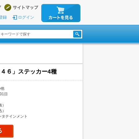
登録
ログイン
４６」ステッカー4種
の他
01日
税抜）
税込）
ンタテインメント