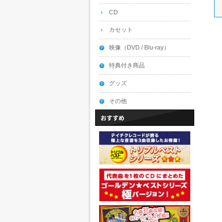
CD
カセット
映像（DVD / Blu-ray）
特典付き商品
グッズ
その他