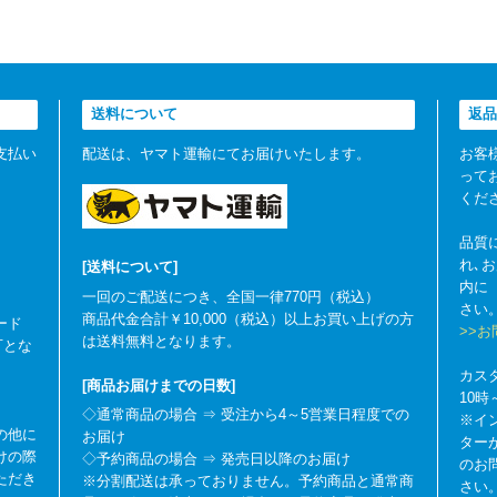
送料について
返品
支払い
配送は、ヤマト運輸にてお届けいたします。
お客
って
くだ
品質
れ､
[送料について]
内に
一回のご配送につき、全国一律770円（税込）
さい
商品代金合計￥10,000（税込）以上お買い上げの方
ード
>>
は送料無料となります。
可とな
カス
[商品お届けまでの日数]
10
◇通常商品の場合 ⇒ 受注から4～5営業日程度での
※イ
の他に
お届け
ター
けの際
◇予約商品の場合 ⇒ 発売日以降のお届け
のお
ただき
※分割配送は承っておりません。予約商品と通常商
さい