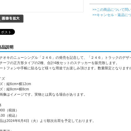
>>この商品について問
>>キャンセル・返品に
商品説明
ナオキのニューシングル「２４６」の発売を記念して、「２４６」トラックのデザ
チーフの正方形タイプの2種、合計4枚セットのステッカーを販売致します。
ートフォンや手帳に貼るなど様々な用途でお楽しみ頂けます。数量限定となります
イズ
ズ：縦6cm×横12cm
ズ：縦8cm×横8cm
画像はイメージです。実物とは異なる場合があります。
格
,000（税抜）
,100（税込）
品は2024年6月4日（火）より順次出荷を予定しております。