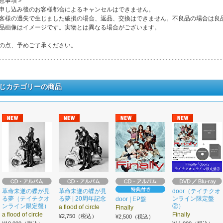
意事項＞
申し込み後のお客様都合によるキャンセルはできません。
客様の過失で生じました破損の場合、返品、交換はできません。不良品の場合は良
品画像はイメージです。実物とは異なる場合がございます。
の点、予めご了承ください。
じカテゴリーの商品
革命未遂の蝶が見
革命未遂の蝶が見
door（テイチクオ
る夢（テイチクオ
る夢 | 20周年記念
ンライン限定盤
door | EP盤
ンライン限定盤）
②）
a flood of circle
Finally
a flood of circle
Finally
¥2,750（税込）
¥2,500（税込）