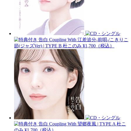
告白 Coupling With 江差追分-前唄-/こきりこ
節(ジャズVer) | TYPE B
杜このみ
¥1,700（税込）
告白 Coupling With 望郷夜風 | TYPE A
杜こ
のみ
¥1,700（税込）