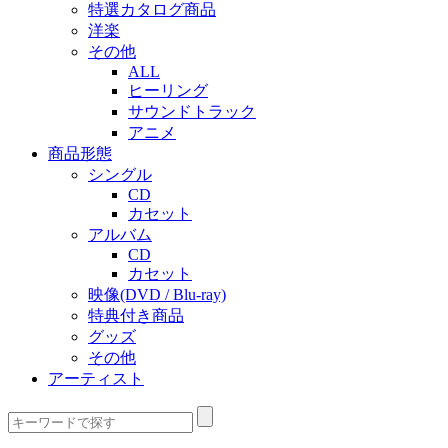
特選カタログ商品
洋楽
その他
ALL
ヒーリング
サウンドトラック
アニメ
商品形態
シングル
CD
カセット
アルバム
CD
カセット
映像(DVD / Blu-ray)
特典付き商品
グッズ
その他
アーティスト