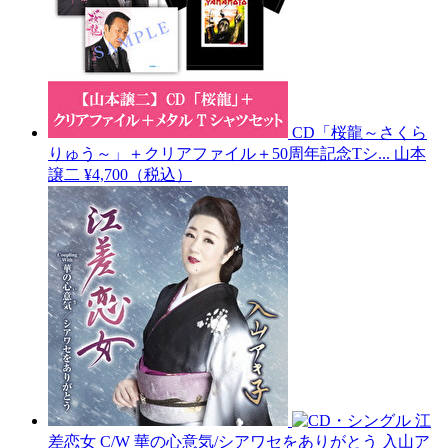
CD「桜龍～さくら
りゅう～」＋クリアファイル＋50周年記念Tシ...
山本
譲二
¥4,700（税込）
江
差恋女 C/W 華の心意気/シアワセをありがとう
入山ア