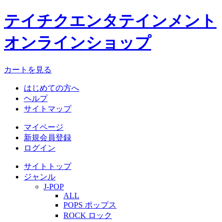
テイチクエンタテインメント
オンラインショップ
カートを見る
はじめての方へ
ヘルプ
サイトマップ
マイページ
新規会員登録
ログイン
サイトトップ
ジャンル
J-POP
ALL
POPS ポップス
ROCK ロック