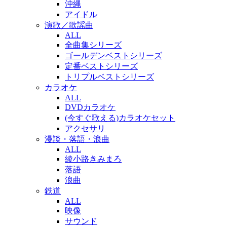
沖縄
アイドル
演歌／歌謡曲
ALL
全曲集シリーズ
ゴールデンベストシリーズ
定番ベストシリーズ
トリプルベストシリーズ
カラオケ
ALL
DVDカラオケ
(今すぐ歌える)カラオケセット
アクセサリ
漫談・落語・浪曲
ALL
綾小路きみまろ
落語
浪曲
鉄道
ALL
映像
サウンド