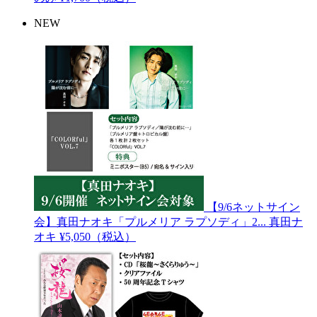
NEW
【9/6ネットサイン
会】真田ナオキ「プルメリア ラプソディ」2...
真田ナ
オキ
¥5,050（税込）