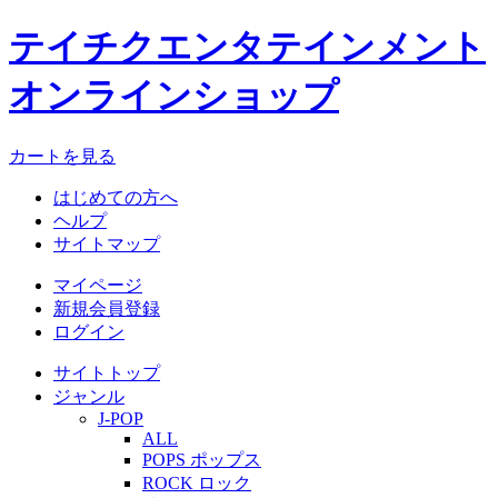
テイチクエンタテインメント
オンラインショップ
カートを見る
はじめての方へ
ヘルプ
サイトマップ
マイページ
新規会員登録
ログイン
サイトトップ
ジャンル
J-POP
ALL
POPS ポップス
ROCK ロック