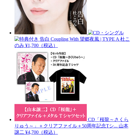
告白 Coupling With 望郷夜風 | TYPE A
杜こ
のみ
¥1,700（税込）
CD「桜龍～さくら
りゅう～」＋クリアファイル＋50周年記念Tシ...
山本
譲二
¥4,700（税込）