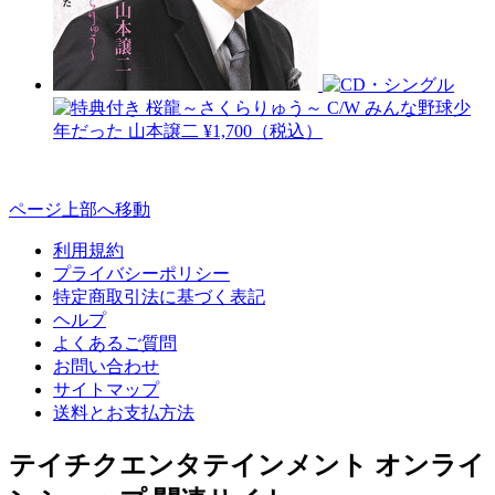
桜龍～さくらりゅう～ C/W みんな野球少
年だった
山本譲二
¥1,700（税込）
ページ上部へ移動
利用規約
プライバシーポリシー
特定商取引法に基づく表記
ヘルプ
よくあるご質問
お問い合わせ
サイトマップ
送料とお支払方法
テイチクエンタテインメント オンライ