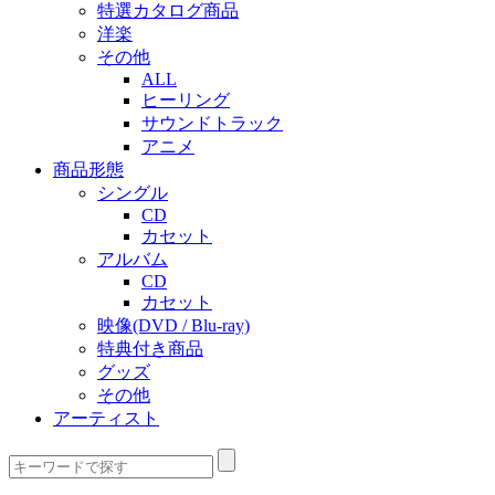
特選カタログ商品
洋楽
その他
ALL
ヒーリング
サウンドトラック
アニメ
商品形態
シングル
CD
カセット
アルバム
CD
カセット
映像(DVD / Blu-ray)
特典付き商品
グッズ
その他
アーティスト