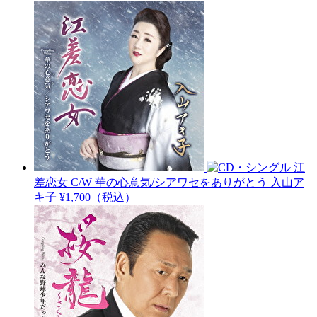
江
差恋女 C/W 華の心意気/シアワセをありがとう
入山ア
キ子
¥1,700（税込）