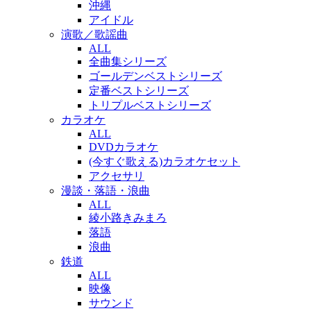
沖縄
アイドル
演歌／歌謡曲
ALL
全曲集シリーズ
ゴールデンベストシリーズ
定番ベストシリーズ
トリプルベストシリーズ
カラオケ
ALL
DVDカラオケ
(今すぐ歌える)カラオケセット
アクセサリ
漫談・落語・浪曲
ALL
綾小路きみまろ
落語
浪曲
鉄道
ALL
映像
サウンド