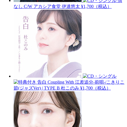
情
なし C/W アカシア食堂
伊達悠太
¥1,700（税込）
告白 Coupling With 江差追分-前唄-/こきりこ
節(ジャズVer) | TYPE B
杜このみ
¥1,700（税込）