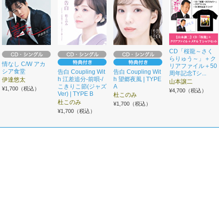
CD「桜龍～さく
らりゅう～」＋ク
情なし C/W アカ
リアファイル＋50
シア食堂
告白 Coupling Wit
告白 Coupling Wit
周年記念Tシ...
h 江差追分-前唄-/
h 望郷夜風 | TYPE
伊達悠太
山本譲二
こきりこ節(ジャズ
A
¥1,700（税込）
¥4,700（税込）
Ver) | TYPE B
杜このみ
杜このみ
¥1,700（税込）
¥1,700（税込）