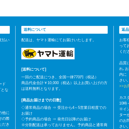
送料について
返品
支払い
配送は、ヤマト運輸にてお届けいたします。
お客
って
くだ
品質
れ､
[送料について]
内に
一回のご配送につき、全国一律770円（税込）
さい
商品代金合計￥10,000（税込）以上お買い上げの方
ード
>>
は送料無料となります。
可とな
カス
[商品お届けまでの日数]
10
◇通常商品の場合 ⇒ 受注から4～5営業日程度での
※イ
の他に
お届け
ター
けの際
◇予約商品の場合 ⇒ 発売日以降のお届け
のお
ただき
※分割配送は承っておりません。予約商品と通常商
さい