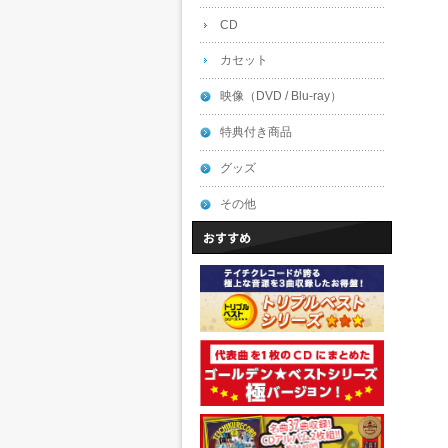
CD
カセット
映像（DVD / Blu-ray）
特典付き商品
グッズ
その他