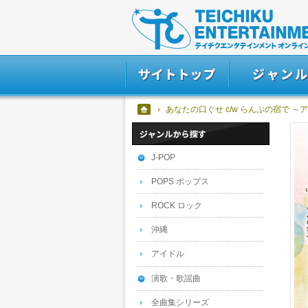
あなたの口ぐせ c/w らんぷの宿で 
J-POP
POPS ポップス
ROCK ロック
沖縄
アイドル
演歌・歌謡曲
全曲集シリーズ