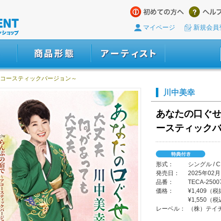
マイページ
新規会員
～アコースティックバージョン～
川中美幸
あなたの口ぐせ 
ースティック
形式：
シングル / 
発売日：
2025年02月
品番：
TECA-2500
価格：
¥1,409（
¥1,550（
レーベル：
（株）テイ