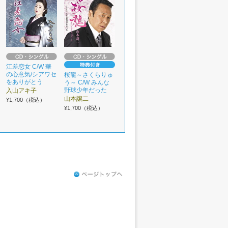
江差恋女 C/W 華
の心意気/シアワセ
桜龍～さくらりゅ
をありがとう
う～ C/W みんな
野球少年だった
入山アキ子
山本譲二
¥1,700（税込）
¥1,700（税込）