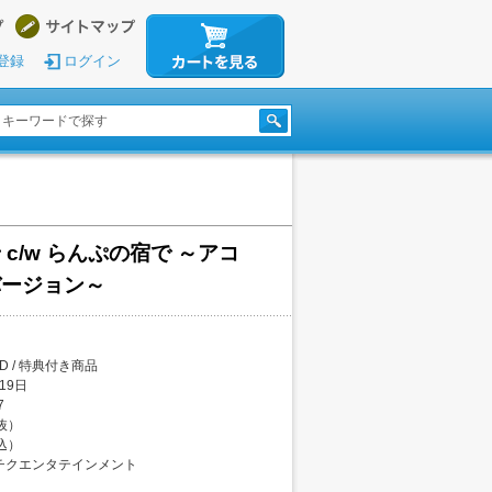
登録
ログイン
c/w らんぷの宿で ～アコ
バージョン～
CD / 特典付き商品
19日
7
税抜）
税込）
チクエンタテインメント