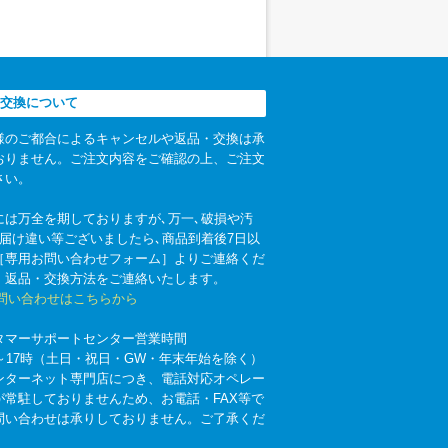
交換について
様のご都合によるキャンセルや返品・交換は承
おりません。ご注文内容をご確認の上、ご注文
さい。
には万全を期しておりますが､万一､破損や汚
お届け違い等ございましたら､商品到着後7日以
［専用お問い合わせフォーム］よりご連絡くだ
。返品・交換方法をご連絡いたします。
お問い合わせはこちらから
タマーサポートセンター営業時間
時～17時（土日・祝日・GW・年末年始を除く）
ンターネット専門店につき、電話対応オペレー
が常駐しておりませんため、お電話・FAX等で
問い合わせは承りしておりません。ご了承くだ
。