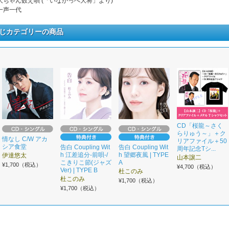
. 大ちゃん数え唄 (「いなかっぺ大将」より)
 一声一代
じカテゴリーの商品
CD「桜龍～さく
らりゅう～」＋ク
情なし C/W アカ
リアファイル＋50
シア食堂
告白 Coupling Wit
告白 Coupling Wit
周年記念Tシ...
h 江差追分-前唄-/
h 望郷夜風 | TYPE
伊達悠太
山本譲二
こきりこ節(ジャズ
A
¥1,700（税込）
¥4,700（税込）
Ver) | TYPE B
杜このみ
杜このみ
¥1,700（税込）
¥1,700（税込）