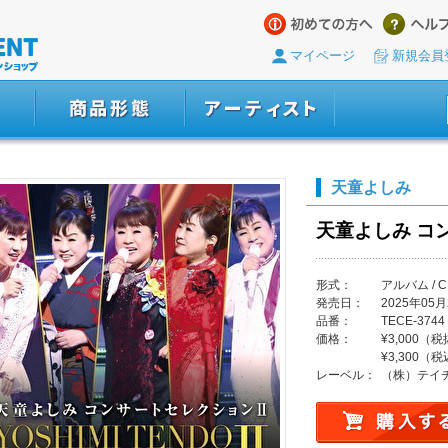
マイページ
新規会員
天童よしみ
天童よしみ コ
形式：
アルバム / C
発売日：
2025年05月
品番：
TECE-3744
価格：
¥3,000（
¥3,300（
レーベル：
（株）テイ