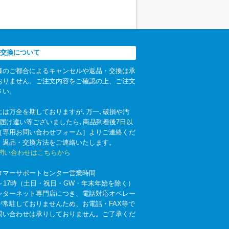
交換について
様のご都合によるキャンセルや返品・交換は承
おりません。ご注文内容をご確認の上、ご注文
さい。
には万全を期しておりますが､万一､破損や汚
お届け違い等ございましたら､商品到着後7日以
［専用お問い合わせフォーム］よりご連絡くだ
。返品・交換方法をご連絡いたします。
お問い合わせはこちらから
タマーサポートセンター営業時間
時～17時（土日・祝日・GW・年末年始を除く）
ンターネット専門店につき、電話対応オペレー
が常駐しておりませんため、お電話・FAX等で
問い合わせは承りしておりません。ご了承くだ
。