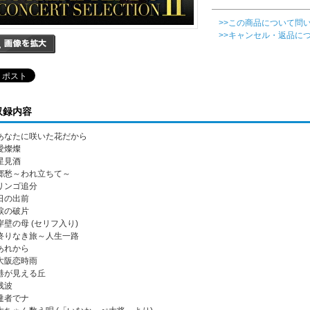
>>この商品について問
>>キャンセル・返品に
収録内容
. あなたに咲いた花だから
 愛燦燦
 星見酒
. 郷愁～われ立ちて～
. リンゴ追分
 日の出前
 涙の破片
. 岸壁の母 (セリフ入り)
. 終りなき旅～人生一路
 あれから
. 大阪恋時雨
. 港が見える丘
 残波
 達者でナ