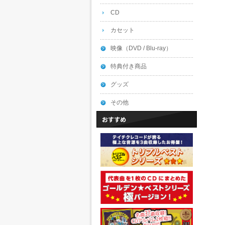
CD
カセット
映像（DVD / Blu-ray）
特典付き商品
グッズ
その他