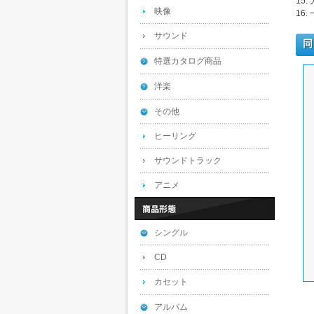
15
映像
16.
サウンド
同
特選カタログ商品
洋楽
その他
ヒーリング
サウンドトラック
アニメ
シングル
CD
カセット
アルバム