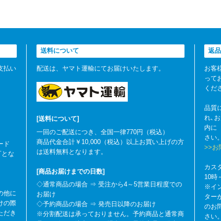
送料について
返品
支払い
配送は、ヤマト運輸にてお届けいたします。
お客
って
くだ
品質
れ､
[送料について]
内に
一回のご配送につき、全国一律770円（税込）
さい
商品代金合計￥10,000（税込）以上お買い上げの方
ード
>>
は送料無料となります。
可とな
カス
[商品お届けまでの日数]
10
◇通常商品の場合 ⇒ 受注から4～5営業日程度での
※イ
の他に
お届け
ター
けの際
◇予約商品の場合 ⇒ 発売日以降のお届け
のお
ただき
※分割配送は承っておりません。予約商品と通常商
さい