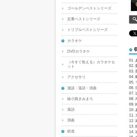
ゴールデンベストシリーズ
定番ベストシリーズ
トリプルベストシリーズ
カラオケ
DVDカラオケ
01
（今すぐ歌える）カラオケセ
02.
ット
03.
04
アクセサリ
05
06.
漫談・落語・浪曲
07.
綾小路きみまろ
08
09
落語
10.
11
浪曲
12
13.
鉄道
14.