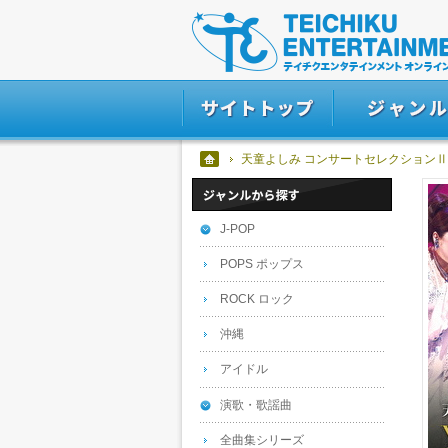
天童よしみ コンサートセレクションⅡ
J-POP
POPS ポップス
ROCK ロック
沖縄
アイドル
演歌・歌謡曲
全曲集シリーズ