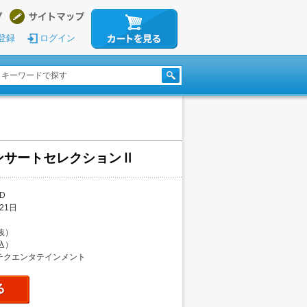
登録
ログイン
ンサートセレクションⅡ
D
21日
税抜）
税込）
チクエンタテインメント