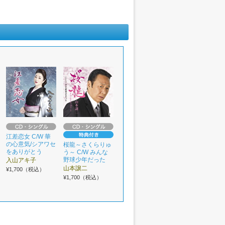
江差恋女 C/W 華
の心意気/シアワセ
桜龍～さくらりゅ
をありがとう
う～ C/W みんな
野球少年だった
入山アキ子
山本譲二
¥1,700（税込）
¥1,700（税込）