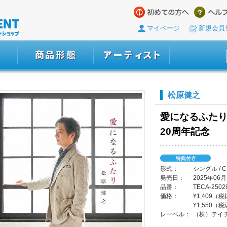
マイページ
新規会員
松原健之
愛になるふたり 
20周年記念
形式：
シングル / 
発売日：
2025年06月
品番：
TECA-2502
価格：
¥1,409（
¥1,550（
レーベル：
（株）テイ