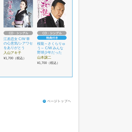
江差恋女 C/W 華
の心意気/シアワセ
桜龍～さくらりゅ
をありがとう
う～ C/W みんな
野球少年だった
入山アキ子
山本譲二
¥1,700（税込）
¥1,700（税込）