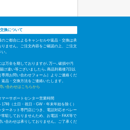
交換について
様のご都合によるキャンセルや返品・交換は承
おりません。ご注文内容をご確認の上、ご注文
さい。
には万全を期しておりますが､万一､破損や汚
お届け違い等ございましたら､商品到着後7日以
［専用お問い合わせフォーム］よりご連絡くだ
。返品・交換方法をご連絡いたします。
お問い合わせはこちらから
タマーサポートセンター営業時間
時～17時（土日・祝日・GW・年末年始を除く）
ンターネット専門店につき、電話対応オペレー
が常駐しておりませんため、お電話・FAX等で
問い合わせは承りしておりません。ご了承くだ
。