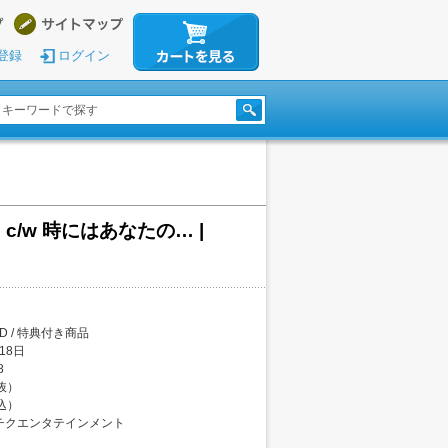
登録
ログイン
c/w 時にはあなたの… |
CD / 特典付き商品
18日
8
税抜）
税込）
チクエンタテインメント