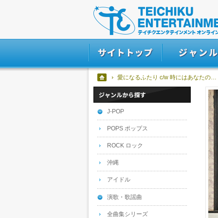
愛になるふたり c/w 時にはあなたの…
J-POP
POPS ポップス
ROCK ロック
沖縄
アイドル
演歌・歌謡曲
全曲集シリーズ