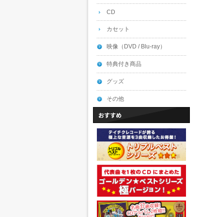
CD
カセット
映像（DVD / Blu-ray）
特典付き商品
グッズ
その他