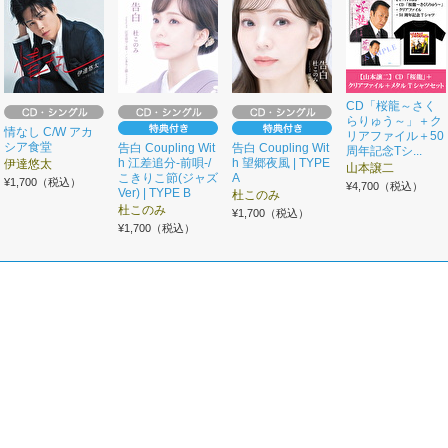
CD「桜龍～さく
らりゅう～」＋ク
情なし C/W アカ
リアファイル＋50
シア食堂
告白 Coupling Wit
告白 Coupling Wit
周年記念Tシ...
h 江差追分-前唄-/
h 望郷夜風 | TYPE
伊達悠太
山本譲二
こきりこ節(ジャズ
A
¥1,700（税込）
¥4,700（税込）
Ver) | TYPE B
杜このみ
杜このみ
¥1,700（税込）
¥1,700（税込）