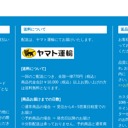
送料について
返品
支払い
配送は、ヤマト運輸にてお届けいたします。
お客
って
くだ
品質
れ､
[送料について]
内に
一回のご配送につき、全国一律770円（税込）
さい
商品代金合計￥10,000（税込）以上お買い上げの方
ード
>>
は送料無料となります。
可とな
カス
[商品お届けまでの日数]
10
◇通常商品の場合 ⇒ 受注から4～5営業日程度での
※イ
の他に
お届け
ター
けの際
◇予約商品の場合 ⇒ 発売日以降のお届け
のお
ただき
※分割配送は承っておりません。予約商品と通常商
さい