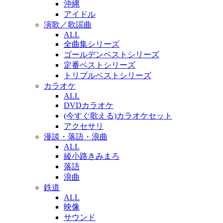
沖縄
アイドル
演歌／歌謡曲
ALL
全曲集シリーズ
ゴールデンベストシリーズ
定番ベストシリーズ
トリプルベストシリーズ
カラオケ
ALL
DVDカラオケ
(今すぐ歌える)カラオケセット
アクセサリ
漫談・落語・浪曲
ALL
綾小路きみまろ
落語
浪曲
鉄道
ALL
映像
サウンド