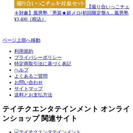
【撮り合いっこチェ
キ対象】風男塾「男装★超メロ(初回限定盤A...
風男塾
¥3,400（税込）
ページ上部へ移動
利用規約
プライバシーポリシー
特定商取引法に基づく表記
ヘルプ
よくあるご質問
お問い合わせ
サイトマップ
送料とお支払方法
テイチクエンタテインメント オンライ
ンショップ 関連サイト