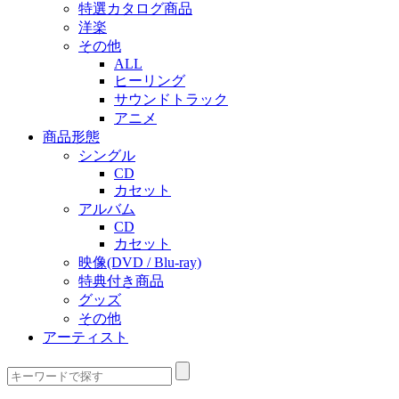
特選カタログ商品
洋楽
その他
ALL
ヒーリング
サウンドトラック
アニメ
商品形態
シングル
CD
カセット
アルバム
CD
カセット
映像(DVD / Blu-ray)
特典付き商品
グッズ
その他
アーティスト