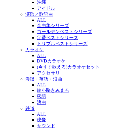
沖縄
アイドル
演歌／歌謡曲
ALL
全曲集シリーズ
ゴールデンベストシリーズ
定番ベストシリーズ
トリプルベストシリーズ
カラオケ
ALL
DVDカラオケ
(今すぐ歌える)カラオケセット
アクセサリ
漫談・落語・浪曲
ALL
綾小路きみまろ
落語
浪曲
鉄道
ALL
映像
サウンド