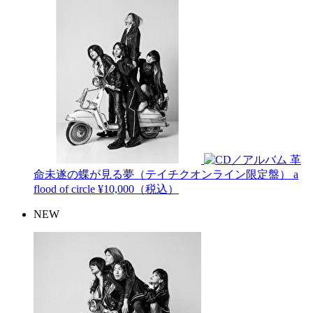
革
命未遂の蝶が見る夢（テイチクオンライン限定盤）
a
flood of circle
¥10,000（税込）
NEW