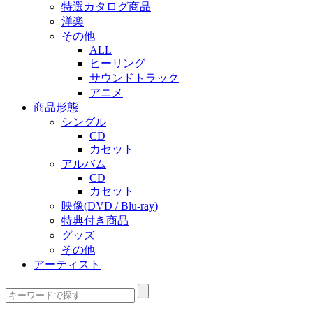
特選カタログ商品
洋楽
その他
ALL
ヒーリング
サウンドトラック
アニメ
商品形態
シングル
CD
カセット
アルバム
CD
カセット
映像(DVD / Blu-ray)
特典付き商品
グッズ
その他
アーティスト