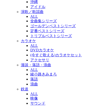
沖縄
アイドル
演歌／歌謡曲
ALL
全曲集シリーズ
ゴールデンベストシリーズ
定番ベストシリーズ
トリプルベストシリーズ
カラオケ
ALL
DVDカラオケ
(今すぐ歌える)カラオケセット
アクセサリ
漫談・落語・浪曲
ALL
綾小路きみまろ
落語
浪曲
鉄道
ALL
映像
サウンド