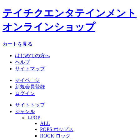
テイチクエンタテインメント
オンラインショップ
カートを見る
はじめての方へ
ヘルプ
サイトマップ
マイページ
新規会員登録
ログイン
サイトトップ
ジャンル
J-POP
ALL
POPS ポップス
ROCK ロック