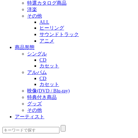
特選カタログ商品
洋楽
その他
ALL
ヒーリング
サウンドトラック
アニメ
商品形態
シングル
CD
カセット
アルバム
CD
カセット
映像(DVD / Blu-ray)
特典付き商品
グッズ
その他
アーティスト