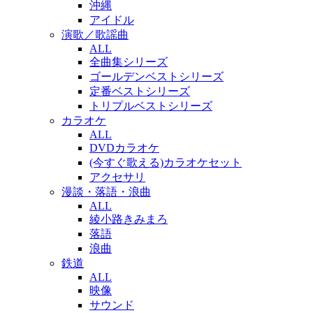
沖縄
アイドル
演歌／歌謡曲
ALL
全曲集シリーズ
ゴールデンベストシリーズ
定番ベストシリーズ
トリプルベストシリーズ
カラオケ
ALL
DVDカラオケ
(今すぐ歌える)カラオケセット
アクセサリ
漫談・落語・浪曲
ALL
綾小路きみまろ
落語
浪曲
鉄道
ALL
映像
サウンド