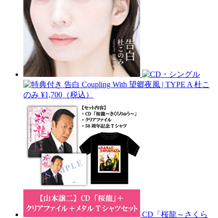
告白 Coupling With 望郷夜風 | TYPE A
杜こ
のみ
¥1,700（税込）
CD「桜龍～さくら