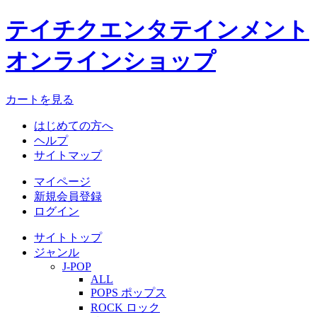
テイチクエンタテインメント
オンラインショップ
カートを見る
はじめての方へ
ヘルプ
サイトマップ
マイページ
新規会員登録
ログイン
サイトトップ
ジャンル
J-POP
ALL
POPS ポップス
ROCK ロック