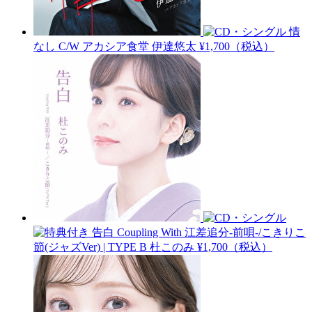
情
なし C/W アカシア食堂
伊達悠太
¥1,700（税込）
告白 Coupling With 江差追分-前唄-/こきりこ
節(ジャズVer) | TYPE B
杜このみ
¥1,700（税込）