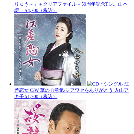
りゅう～」＋クリアファイル＋50周年記念Tシ...
山本
譲二
¥4,700（税込）
江
差恋女 C/W 華の心意気/シアワセをありがとう
入山ア
キ子
¥1,700（税込）