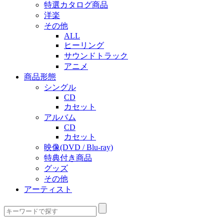
特選カタログ商品
洋楽
その他
ALL
ヒーリング
サウンドトラック
アニメ
商品形態
シングル
CD
カセット
アルバム
CD
カセット
映像(DVD / Blu-ray)
特典付き商品
グッズ
その他
アーティスト