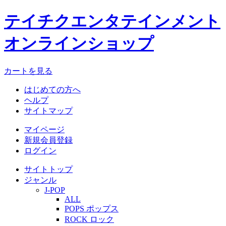
テイチクエンタテインメント
オンラインショップ
カートを見る
はじめての方へ
ヘルプ
サイトマップ
マイページ
新規会員登録
ログイン
サイトトップ
ジャンル
J-POP
ALL
POPS ポップス
ROCK ロック