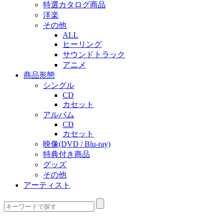
特選カタログ商品
洋楽
その他
ALL
ヒーリング
サウンドトラック
アニメ
商品形態
シングル
CD
カセット
アルバム
CD
カセット
映像(DVD / Blu-ray)
特典付き商品
グッズ
その他
アーティスト