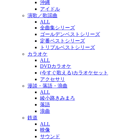
沖縄
アイドル
演歌／歌謡曲
ALL
全曲集シリーズ
ゴールデンベストシリーズ
定番ベストシリーズ
トリプルベストシリーズ
カラオケ
ALL
DVDカラオケ
(今すぐ歌える)カラオケセット
アクセサリ
漫談・落語・浪曲
ALL
綾小路きみまろ
落語
浪曲
鉄道
ALL
映像
サウンド