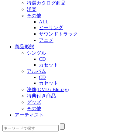
特選カタログ商品
洋楽
その他
ALL
ヒーリング
サウンドトラック
アニメ
商品形態
シングル
CD
カセット
アルバム
CD
カセット
映像(DVD / Blu-ray)
特典付き商品
グッズ
その他
アーティスト