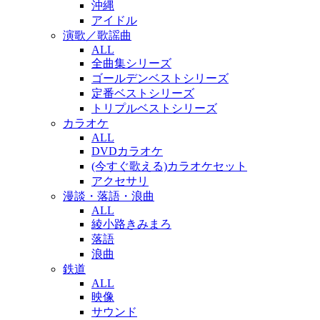
沖縄
アイドル
演歌／歌謡曲
ALL
全曲集シリーズ
ゴールデンベストシリーズ
定番ベストシリーズ
トリプルベストシリーズ
カラオケ
ALL
DVDカラオケ
(今すぐ歌える)カラオケセット
アクセサリ
漫談・落語・浪曲
ALL
綾小路きみまろ
落語
浪曲
鉄道
ALL
映像
サウンド