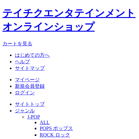
テイチクエンタテインメント
オンラインショップ
カートを見る
はじめての方へ
ヘルプ
サイトマップ
マイページ
新規会員登録
ログイン
サイトトップ
ジャンル
J-POP
ALL
POPS ポップス
ROCK ロック