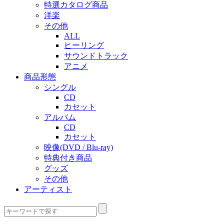
特選カタログ商品
洋楽
その他
ALL
ヒーリング
サウンドトラック
アニメ
商品形態
シングル
CD
カセット
アルバム
CD
カセット
映像(DVD / Blu-ray)
特典付き商品
グッズ
その他
アーティスト