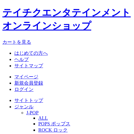
テイチクエンタテインメント
オンラインショップ
カートを見る
はじめての方へ
ヘルプ
サイトマップ
マイページ
新規会員登録
ログイン
サイトトップ
ジャンル
J-POP
ALL
POPS ポップス
ROCK ロック