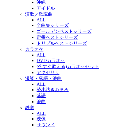
沖縄
アイドル
演歌／歌謡曲
ALL
全曲集シリーズ
ゴールデンベストシリーズ
定番ベストシリーズ
トリプルベストシリーズ
カラオケ
ALL
DVDカラオケ
(今すぐ歌える)カラオケセット
アクセサリ
漫談・落語・浪曲
ALL
綾小路きみまろ
落語
浪曲
鉄道
ALL
映像
サウンド