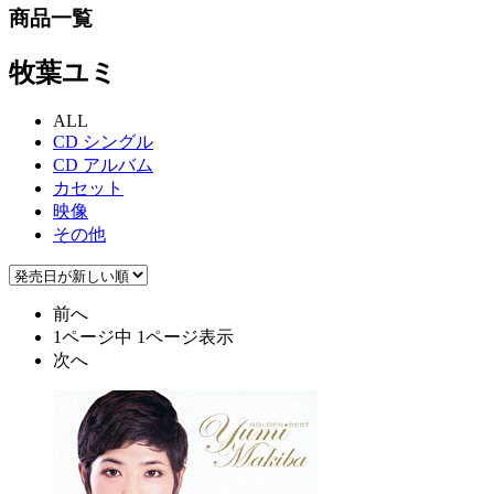
商品一覧
牧葉ユミ
ALL
CD シングル
CD アルバム
カセット
映像
その他
前へ
1ページ中 1ページ表示
次へ