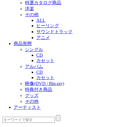
特選カタログ商品
洋楽
その他
ALL
ヒーリング
サウンドトラック
アニメ
商品形態
シングル
CD
カセット
アルバム
CD
カセット
映像(DVD / Blu-ray)
特典付き商品
グッズ
その他
アーティスト