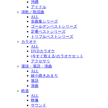
沖縄
アイドル
演歌／歌謡曲
ALL
全曲集シリーズ
ゴールデンベストシリーズ
定番ベストシリーズ
トリプルベストシリーズ
カラオケ
ALL
DVDカラオケ
(今すぐ歌える)カラオケセット
アクセサリ
漫談・落語・浪曲
ALL
綾小路きみまろ
落語
浪曲
鉄道
ALL
映像
サウンド