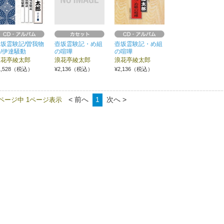
坂霊験記/曽我物
壺坂霊験記・め組
壺坂霊験記・め組
/伊達騒動
の喧嘩
の喧嘩
浪花亭綾太郎
浪花亭綾太郎
浪花亭綾太郎
1,528（税込）
¥2,136（税込）
¥2,136（税込）
< 前へ
1
次へ >
1ページ中 1ページ表示