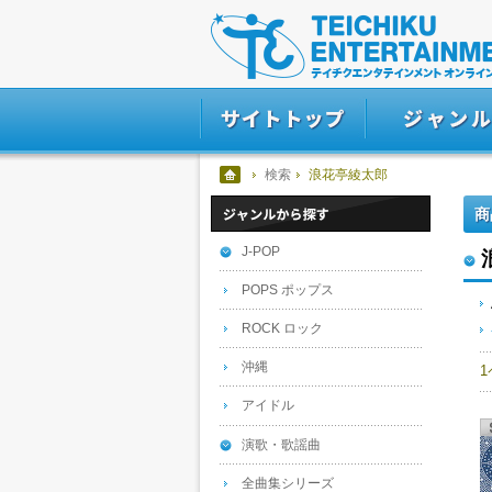
検索
浪花亭綾太郎
商
J-POP
POPS ポップス
ROCK ロック
沖縄
アイドル
演歌・歌謡曲
全曲集シリーズ