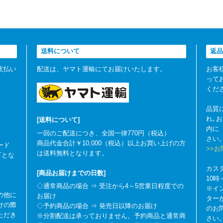
送料について
返品
支払い
配送は、ヤマト運輸にてお届けいたします。
お客
って
くだ
品質
れ､
[送料について]
内に
一回のご配送につき、全国一律770円（税込）
さい
商品代金合計￥10,000（税込）以上お買い上げの方
ード
>>
は送料無料となります。
可とな
カス
[商品お届けまでの日数]
10
◇通常商品の場合 ⇒ 受注から4～5営業日程度での
※イ
の他に
お届け
ター
けの際
◇予約商品の場合 ⇒ 発売日以降のお届け
のお
ただき
※分割配送は承っておりません。予約商品と通常商
さい