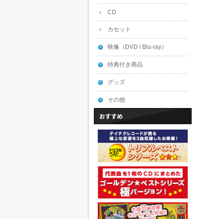
CD
カセット
映像（DVD / Blu-ray）
特典付き商品
グッズ
その他