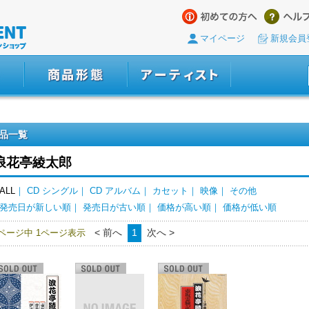
マイページ
新規会員
品一覧
浪花亭綾太郎
ALL
｜
CD シングル
｜
CD アルバム
｜
カセット
｜
映像
｜
その他
発売日が新しい順
｜
発売日が古い順
｜
価格が高い順
｜
価格が低い順
< 前へ
1
次へ >
1ページ中 1ページ表示