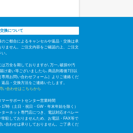
交換について
様のご都合によるキャンセルや返品・交換は承
おりません。ご注文内容をご確認の上、ご注文
さい。
には万全を期しておりますが､万一､破損や汚
お届け違い等ございましたら､商品到着後7日以
［専用お問い合わせフォーム］よりご連絡くだ
。返品・交換方法をご連絡いたします。
お問い合わせはこちらから
タマーサポートセンター営業時間
時～17時（土日・祝日・GW・年末年始を除く）
ンターネット専門店につき、電話対応オペレー
が常駐しておりませんため、お電話・FAX等で
問い合わせは承りしておりません。ご了承くだ
。