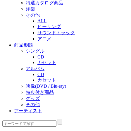
特選カタログ商品
洋楽
その他
ALL
ヒーリング
サウンドトラック
アニメ
商品形態
シングル
CD
カセット
アルバム
CD
カセット
映像(DVD / Blu-ray)
特典付き商品
グッズ
その他
アーティスト