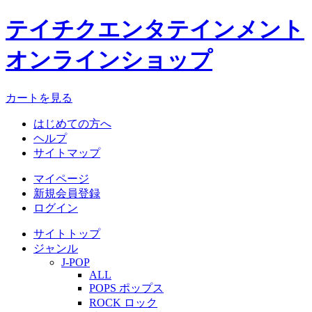
テイチクエンタテインメント
オンラインショップ
カートを見る
はじめての方へ
ヘルプ
サイトマップ
マイページ
新規会員登録
ログイン
サイトトップ
ジャンル
J-POP
ALL
POPS ポップス
ROCK ロック