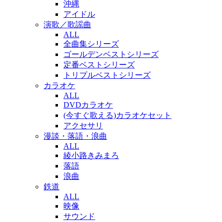
沖縄
アイドル
演歌／歌謡曲
ALL
全曲集シリーズ
ゴールデンベストシリーズ
定番ベストシリーズ
トリプルベストシリーズ
カラオケ
ALL
DVDカラオケ
(今すぐ歌える)カラオケセット
アクセサリ
漫談・落語・浪曲
ALL
綾小路きみまろ
落語
浪曲
鉄道
ALL
映像
サウンド