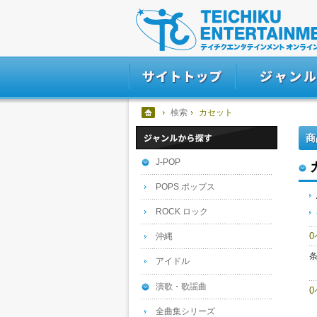
検索
カセット
商
J-POP
POPS ポップス
ROCK ロック
沖縄
アイドル
演歌・歌謡曲
全曲集シリーズ