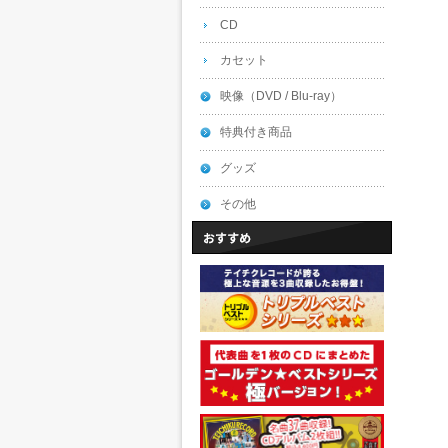
CD
カセット
映像（DVD / Blu-ray）
特典付き商品
グッズ
その他