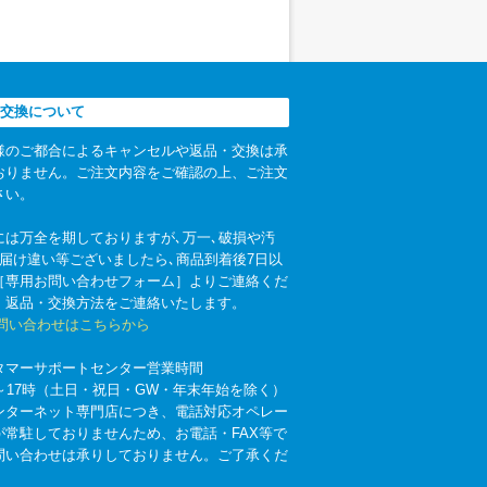
交換について
様のご都合によるキャンセルや返品・交換は承
おりません。ご注文内容をご確認の上、ご注文
さい。
には万全を期しておりますが､万一､破損や汚
お届け違い等ございましたら､商品到着後7日以
［専用お問い合わせフォーム］よりご連絡くだ
。返品・交換方法をご連絡いたします。
お問い合わせはこちらから
タマーサポートセンター営業時間
時～17時（土日・祝日・GW・年末年始を除く）
ンターネット専門店につき、電話対応オペレー
が常駐しておりませんため、お電話・FAX等で
問い合わせは承りしておりません。ご了承くだ
。