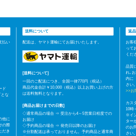
送料について
返品
支払い
配送は、ヤマト運輸にてお届けいたします。
お客
って
くだ
品質
れ､
[送料について]
内に
一回のご配送につき、全国一律770円（税込）
さい
商品代金合計￥10,000（税込）以上お買い上げの方
ード
>>
は送料無料となります。
可とな
カス
[商品お届けまでの日数]
10
◇通常商品の場合 ⇒ 受注から4～5営業日程度での
※イ
の他に
お届け
ター
けの際
◇予約商品の場合 ⇒ 発売日以降のお届け
のお
ただき
※分割配送は承っておりません。予約商品と通常商
さい