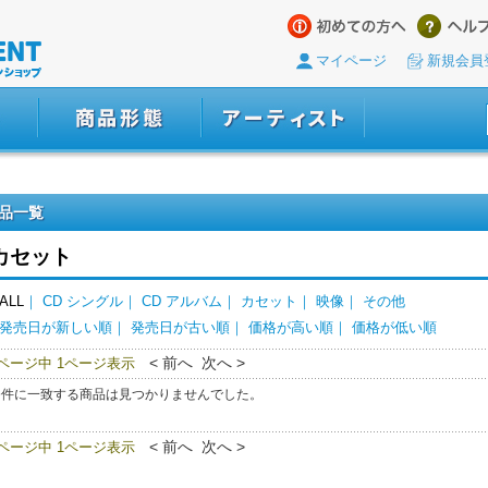
マイページ
新規会員
品一覧
カセット
ALL
｜
CD シングル
｜
CD アルバム
｜
カセット
｜
映像
｜
その他
発売日が新しい順
｜
発売日が古い順
｜
価格が高い順
｜
価格が低い順
< 前へ 次へ >
0ページ中 1ページ表示
条件に一致する商品は見つかりませんでした。
< 前へ 次へ >
0ページ中 1ページ表示