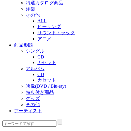
特選カタログ商品
洋楽
その他
ALL
ヒーリング
サウンドトラック
アニメ
商品形態
シングル
CD
カセット
アルバム
CD
カセット
映像(DVD / Blu-ray)
特典付き商品
グッズ
その他
アーティスト