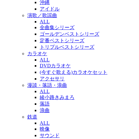
沖縄
アイドル
演歌／歌謡曲
ALL
全曲集シリーズ
ゴールデンベストシリーズ
定番ベストシリーズ
トリプルベストシリーズ
カラオケ
ALL
DVDカラオケ
(今すぐ歌える)カラオケセット
アクセサリ
漫談・落語・浪曲
ALL
綾小路きみまろ
落語
浪曲
鉄道
ALL
映像
サウンド