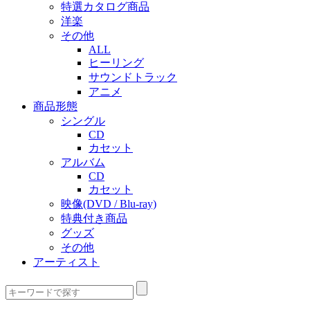
特選カタログ商品
洋楽
その他
ALL
ヒーリング
サウンドトラック
アニメ
商品形態
シングル
CD
カセット
アルバム
CD
カセット
映像(DVD / Blu-ray)
特典付き商品
グッズ
その他
アーティスト