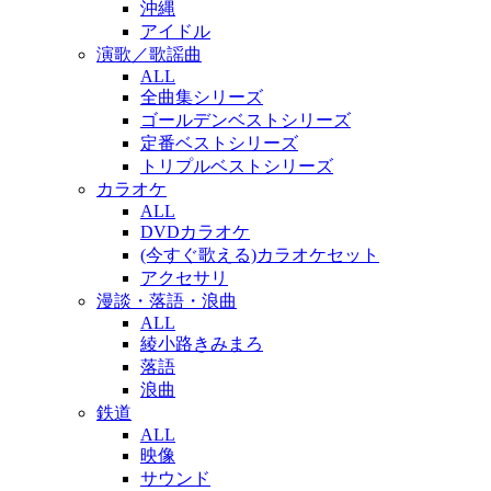
沖縄
アイドル
演歌／歌謡曲
ALL
全曲集シリーズ
ゴールデンベストシリーズ
定番ベストシリーズ
トリプルベストシリーズ
カラオケ
ALL
DVDカラオケ
(今すぐ歌える)カラオケセット
アクセサリ
漫談・落語・浪曲
ALL
綾小路きみまろ
落語
浪曲
鉄道
ALL
映像
サウンド