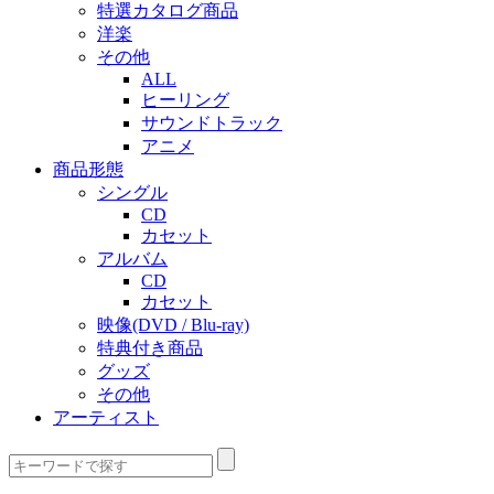
特選カタログ商品
洋楽
その他
ALL
ヒーリング
サウンドトラック
アニメ
商品形態
シングル
CD
カセット
アルバム
CD
カセット
映像(DVD / Blu-ray)
特典付き商品
グッズ
その他
アーティスト