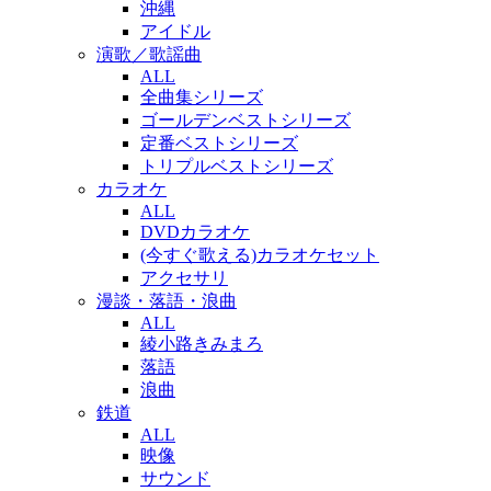
沖縄
アイドル
演歌／歌謡曲
ALL
全曲集シリーズ
ゴールデンベストシリーズ
定番ベストシリーズ
トリプルベストシリーズ
カラオケ
ALL
DVDカラオケ
(今すぐ歌える)カラオケセット
アクセサリ
漫談・落語・浪曲
ALL
綾小路きみまろ
落語
浪曲
鉄道
ALL
映像
サウンド