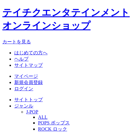
テイチクエンタテインメント
オンラインショップ
カートを見る
はじめての方へ
ヘルプ
サイトマップ
マイページ
新規会員登録
ログイン
サイトトップ
ジャンル
J-POP
ALL
POPS ポップス
ROCK ロック