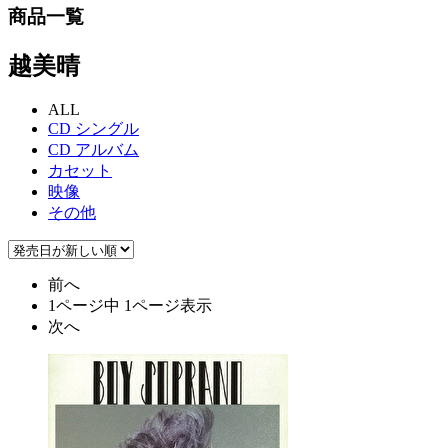
商品一覧
越美晴
ALL
CD シングル
CD アルバム
カセット
映像
その他
前へ
1ページ中 1ページ表示
次へ