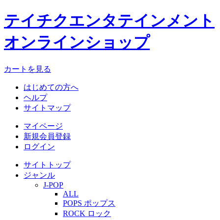
テイチクエンタテインメント
オンラインショップ
カートを見る
はじめての方へ
ヘルプ
サイトマップ
マイページ
新規会員登録
ログイン
サイトトップ
ジャンル
J-POP
ALL
POPS ポップス
ROCK ロック