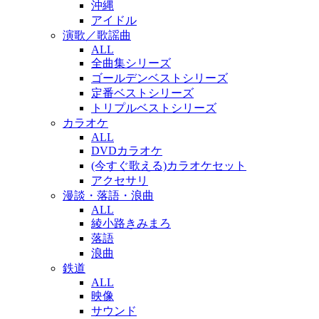
沖縄
アイドル
演歌／歌謡曲
ALL
全曲集シリーズ
ゴールデンベストシリーズ
定番ベストシリーズ
トリプルベストシリーズ
カラオケ
ALL
DVDカラオケ
(今すぐ歌える)カラオケセット
アクセサリ
漫談・落語・浪曲
ALL
綾小路きみまろ
落語
浪曲
鉄道
ALL
映像
サウンド