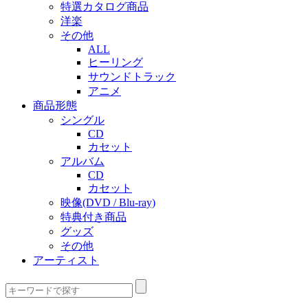
特選カタログ商品
洋楽
その他
ALL
ヒーリング
サウンドトラック
アニメ
商品形態
シングル
CD
カセット
アルバム
CD
カセット
映像(DVD / Blu-ray)
特典付き商品
グッズ
その他
アーティスト